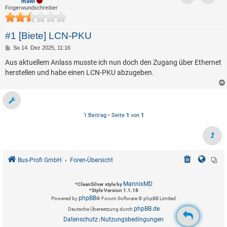
mawi
Kontak
Fingerwundschreiber
#1 [Biete] LCN-PKU
B
So 14. Dez 2025, 11:16
e
i
Aus aktuellem Anlass musste ich nun doch den Zugang über Ethernet
t
herstellen und habe einen LCN-PKU abzugeben.
r
a
g
1 Beitrag • Seite
1
von
1
Bus-Profi GmbH
Foren-Übersicht
MannixMD
*
CleanSilver style by
*
Style Version 1.1.18
phpBB
Powered by
® Forum Software © phpBB Limited
phpBB.de
Deutsche Übersetzung durch
Datenschutz
Nutzungsbedingungen
|