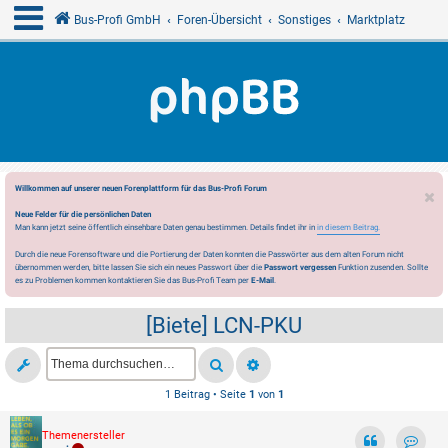
Bus-Profi GmbH
Foren-Übersicht
Sonstiges
Marktplatz
Willkommen auf unserer neuen Forenplattform für das Bus-Profi Forum
Neue Felder für die persönlichen Daten
Man kann jetzt seine öffentlich einsehbare Daten genau bestimmen. Details findet ihr in
in diesem Beitrag.
Durch die neue Forensoftware und die Portierung der Daten konnten die Passwörter aus dem alten Forum nicht
übernommen werden, bitte lassen Sie sich ein neues Passwort über die
Passwort vergessen
Funktion zusenden. Sollte
es zu Problemen kommen kontaktieren Sie das Bus-Profi Team per
E-Mail
.
[Biete] LCN-PKU
1 Beitrag • Seite
1
von
1
Themenersteller