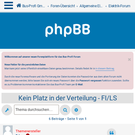
Bus-Profi GmbH
Foren-Übersicht
Allgemeine Elektrik
Elektrik-Forum
Willkommen auf unserer neuen Forenplattform für das Bus-Profi Forum
Neue Felder für die persönlichen Daten
Man kann jetzt seine öffentlich einsehbare Daten genau bestimmen. Details findet ihr in
in diesem Beitrag.
Durch die neue Forensoftware und die Portierung der Daten konnten die Passwörter aus dem alten Forum nicht
übernommen werden, bitte lassen Sie sich ein neues Passwort über die
Passwort vergessen
Funktion zusenden. Sollte
es zu Problemen kommen kontaktieren Sie das Bus-Profi Team per
E-Mail
.
Kein Platz in der Verteilung - FI/LS
6 Beiträge • Seite
1
von
1
Themenersteller