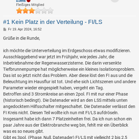
DJens
Fleißiges Mitglied
#1 Kein Platz in der Verteilung - FI/LS
B
Fr 19. Apr 2024, 16:52
e
i
Grüße in die Runde,
t
r
a
ich möchte die Unterverteilung im Erdgeschoss etwas modifizieren.
g
Ausschlaggebend war jetzt im Frühjahr, wie jedes Jahr, die
Inbetriebnahme der Regenwasserzisterne. Die darin versenkte
Tiefbrunnenpumpe hat möglicherweise ein kleines Isolationsproblem.
Das ist so jetzt nicht das Problem. Aber diese löst den FI aus und die
Beleuchtung im Hausflur ist tot. Und ehe sich Lichtszenen und andere
Parameter wieder eingespielt haben, vergeht ein Tag.
Betroffen sind 3 Stromkreise an einen 2pol. FI mit nur einer Phase
(historisch bedingt). Die Datenader wird an den LSS mittels unten
angedocktem Hilfsschalter mitgeschaltet. Die Datenader verlässt den
FI Kreis nicht. Diesen Teil wollte ich nun mit FI/LS aufdröseln.
Insgesamt habe ich dann 7 Platzeinheiten frei. Da ich nun schon ein
paar Jahre aus der Elektrobranche weg bin, fehlt mir ein Überblick
was es so neues gibt.
Gibt es 3pol. (Phase, Null, Datenader) FI/LS mit vielleicht 2 bis 2,5