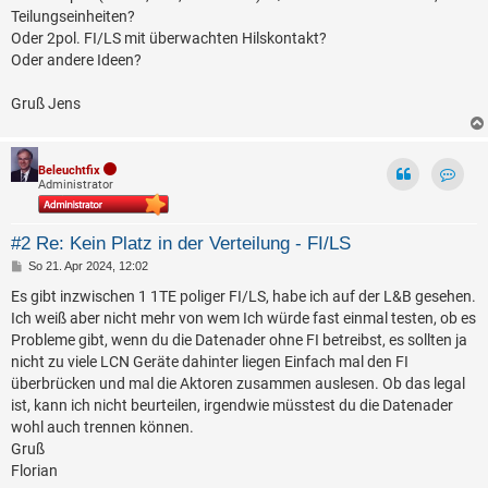
Teilungseinheiten?
Oder 2pol. FI/LS mit überwachten Hilskontakt?
Oder andere Ideen?
Gruß Jens
Beleuchtfix
Administrator
Kontak
#2 Re: Kein Platz in der Verteilung - FI/LS
B
So 21. Apr 2024, 12:02
e
i
Es gibt inzwischen 1 1TE poliger FI/LS, habe ich auf der L&B gesehen.
t
Ich weiß aber nicht mehr von wem Ich würde fast einmal testen, ob es
r
a
Probleme gibt, wenn du die Datenader ohne FI betreibst, es sollten ja
g
nicht zu viele LCN Geräte dahinter liegen Einfach mal den FI
überbrücken und mal die Aktoren zusammen auslesen. Ob das legal
ist, kann ich nicht beurteilen, irgendwie müsstest du die Datenader
wohl auch trennen können.
Gruß
Florian