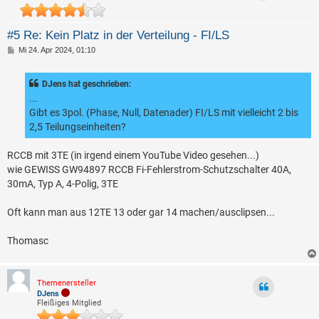
#5 Re: Kein Platz in der Verteilung - FI/LS
B
Mi 24. Apr 2024, 01:10
e
i
t
DJens hat geschrieben:
r
a
...
g
Gibt es 3pol. (Phase, Null, Datenader) FI/LS mit vielleicht 2 bis
2,5 Teilungseinheiten?
RCCB mit 3TE (in irgend einem YouTube Video gesehen...)
wie GEWISS GW94897 RCCB Fi-Fehlerstrom-Schutzschalter 40A,
30mA, Typ A, 4-Polig, 3TE
Oft kann man aus 12TE 13 oder gar 14 machen/ausclipsen...
Thomasc
Themenersteller
DJens
Fleißiges Mitglied