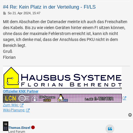
#4 Re: Kein Platz in der Verteilung - FI/LS
B
So 21. Apr 2024, 15:47
e
i
Mit dem Abschalten der Datenader meinte ich auch das Freischalten
t
des Kabels. Bis zu wie vielen Geräten hinter einem FI sitzen können,
r
a
ohne dass der maximale Fehlerstrom erreicht ist, kann ich nicht
g
sagen, ich denke mal, dass der Anschluss des PKU nicht in dem
Bereich liegt.
Gruß
Florian
Offizieller KNX Partner
Zum Wiki:
Wiki-Planung:
Thomas.Einzel
Lord Forum