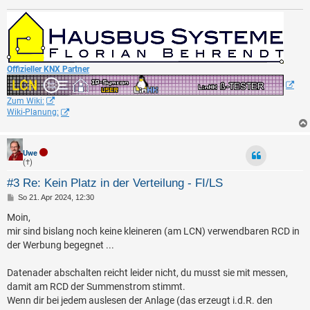
Offizieller KNX Partner
Zum Wiki:
Wiki-Planung:
Uwe
(†)
#3 Re: Kein Platz in der Verteilung - FI/LS
B
So 21. Apr 2024, 12:30
e
i
Moin,
t
mir sind bislang noch keine kleineren (am LCN) verwendbaren RCD in
r
a
der Werbung begegnet ...
g
Datenader abschalten reicht leider nicht, du musst sie mit messen,
damit am RCD der Summenstrom stimmt.
Wenn dir bei jedem auslesen der Anlage (das erzeugt i.d.R. den