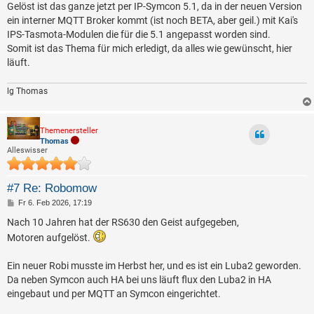
Gelöst ist das ganze jetzt per IP-Symcon 5.1, da in der neuen Version
ein interner MQTT Broker kommt (ist noch BETA, aber geil.) mit Kai's
IPS-Tasmota-Modulen die für die 5.1 angepasst worden sind.
Somit ist das Thema für mich erledigt, da alles wie gewünscht, hier
läuft.
lg Thomas
Themenersteller
Thomas
Alleswisser
#7 Re: Robomow
B
Fr 6. Feb 2026, 17:19
e
i
Nach 10 Jahren hat der RS630 den Geist aufgegeben,
t
Motoren aufgelöst.
r
a
g
Ein neuer Robi musste im Herbst her, und es ist ein Luba2 geworden.
Da neben Symcon auch HA bei uns läuft flux den Luba2 in HA
eingebaut und per MQTT an Symcon eingerichtet.