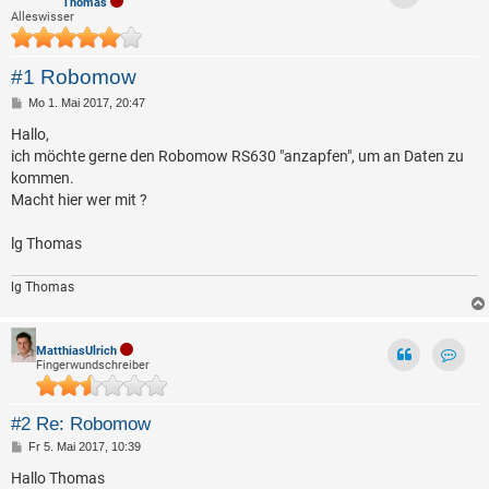
Thomas
Alleswisser
#1 Robomow
B
Mo 1. Mai 2017, 20:47
e
i
Hallo,
t
ich möchte gerne den Robomow RS630 "anzapfen", um an Daten zu
r
a
kommen.
g
Macht hier wer mit ?
lg Thomas
lg Thomas
MatthiasUlrich
Fingerwundschreiber
Kontak
#2 Re: Robomow
B
Fr 5. Mai 2017, 10:39
e
i
Hallo Thomas
t