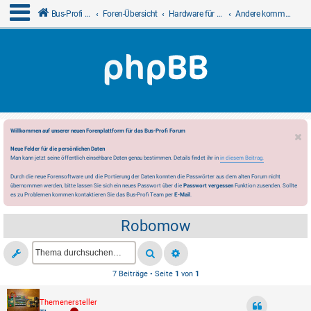
Bus-Profi GmbH
Foren-Übersicht
Hardware für LCN
Andere kommerzielle Fremdanbieter
Willkommen auf unserer neuen Forenplattform für das Bus-Profi Forum
Neue Felder für die persönlichen Daten
Man kann jetzt seine öffentlich einsehbare Daten genau bestimmen. Details findet ihr in
in diesem Beitrag.
Durch die neue Forensoftware und die Portierung der Daten konnten die Passwörter aus dem alten Forum nicht
übernommen werden, bitte lassen Sie sich ein neues Passwort über die
Passwort vergessen
Funktion zusenden. Sollte
es zu Problemen kommen kontaktieren Sie das Bus-Profi Team per
E-Mail
.
Robomow
7 Beiträge • Seite
1
von
1
Themenersteller