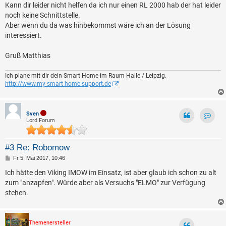
Kann dir leider nicht helfen da ich nur einen RL 2000 hab der hat leider
r
a
noch keine Schnittstelle.
g
Aber wenn du da was hinbekommst wäre ich an der Lösung
interessiert.
Gruß Matthias
Ich plane mit dir dein Smart Home im Raum Halle / Leipzig.
http://www.my-smart-home-support.de
Sven
Lord Forum
Kontak
#3 Re: Robomow
B
Fr 5. Mai 2017, 10:46
e
i
Ich hätte den Viking IMOW im Einsatz, ist aber glaub ich schon zu alt
t
zum "anzapfen". Würde aber als Versuchs "ELMO" zur Verfügung
r
a
stehen.
g
Themenersteller