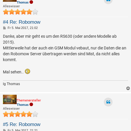
Thomas
Alleswisser
#4 Re: Robomow
B
Fr 5. Mai 2017, 21:02
e
i
Danke, aber mir geht es um den RS630 (oder andere Modelle ab
t
2015).
r
a
Mittlerweile hat der auch ein GSM Modul vebaut, nur die Daten die an
g
den Robomow Server übertragen werden sind Mist, da nicht alles
kommt.
Mal sehen..
lg Thomas
Themenersteller
Thomas
Alleswisser
#5 Re: Robomow
B
Fr 5. Mai 2017, 21:21