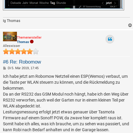
lg Thomas
Themenersteller
Thomas
Alleswisser
#6 Re: Robomow
B
Di 5. Mär 2019, 17:45
e
i
Ich habe jetzt am Robomow Netzteil einen ESP(Wemos) verbaut, um
t
die Taste per WLAN steuern zu können, und die Rückmeldung zu
r
a
bekommen.
g
Da an der RS232 das GSM Modul noch hängt, habe ich den Weg über
RS232 verworfen, auch weil der Garten nur in einem kleinen Teil per
WLAN abgedeckt ist.
Lesitungsmessung erfolgt jetzt etwas genauer über Tasmota
Firmware auf einem Sonoff POW, da zwave hier komplett raus ist.
Somit habe ich alles, was ich brauche, um zu sehen was passiert, und
kann Robi nach Bedarf anhalten und in der Garage lassen.