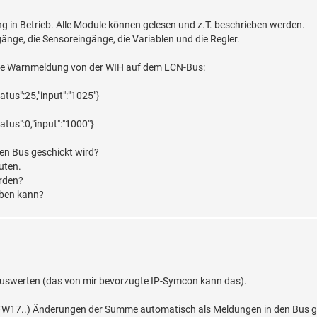
in Betrieb. Alle Module können gelesen und z.T. beschrieben werden.
nge, die Sensoreingänge, die Variablen und die Regler.
gende Warnmeldung von der WIH auf dem LCN-Bus:
tus":25,"input":"1025"}
tus":0,"input":"1000"}
en Bus geschickt wird?
uten.
rden?
geben kann?
uswerten (das von mir bevorzugte IP-Symcon kann das).
 FW17..) Änderungen der Summe automatisch als Meldungen in den Bus ge