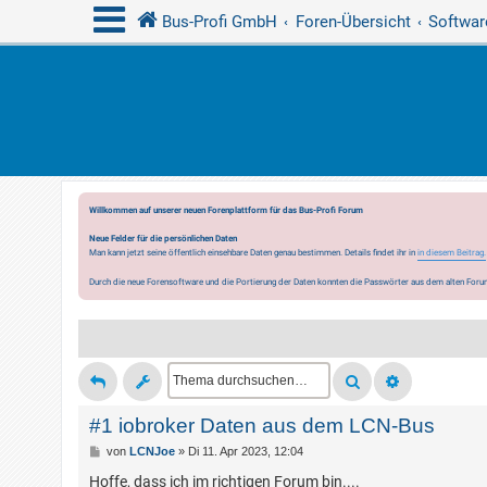
Bus-Profi GmbH
Foren-Übersicht
Softwar
Willkommen auf unserer neuen Forenplattform für das Bus-Profi Forum
Neue Felder für die persönlichen Daten
Man kann jetzt seine öffentlich einsehbare Daten genau bestimmen. Details findet ihr in
in diesem Beitrag.
Durch die neue Forensoftware und die Portierung der Daten konnten die Passwörter aus dem alten Forum
#1 iobroker Daten aus dem LCN-Bus
B
von
LCNJoe
»
Di 11. Apr 2023, 12:04
e
i
Hoffe, dass ich im richtigen Forum bin....