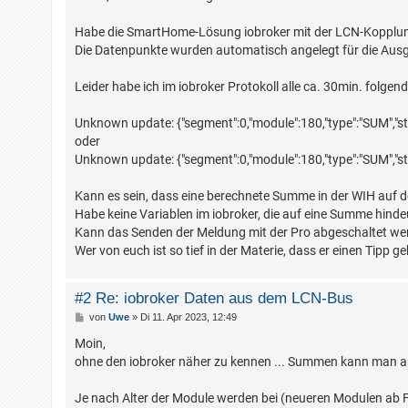
t
r
a
Habe die SmartHome-Lösung iobroker mit der LCN-Kopplung 
g
Die Datenpunkte wurden automatisch angelegt für die Ausgä
Leider habe ich im iobroker Protokoll alle ca. 30min. fol
Unknown update: {"segment":0,"module":180,"type":"SUM","sta
oder
Unknown update: {"segment":0,"module":180,"type":"SUM","sta
Kann es sein, dass eine berechnete Summe in der WIH auf d
Habe keine Variablen im iobroker, die auf eine Summe hinde
Kann das Senden der Meldung mit der Pro abgeschaltet we
Wer von euch ist so tief in der Materie, dass er einen Tipp 
#2 Re: iobroker Daten aus dem LCN-Bus
B
von
Uwe
»
Di 11. Apr 2023, 12:49
e
i
Moin,
t
ohne den iobroker näher zu kennen ... Summen kann man a
r
a
g
Je nach Alter der Module werden bei (neueren Modulen ab