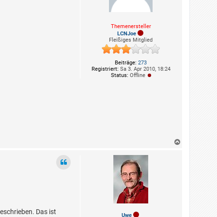
Themenersteller
LCNJoe
Fleißiges Mitglied
Beiträge:
273
Registriert:
Sa 3. Apr 2010, 18:24
Status:
Offline
N
a
c
h
o
b
e
n
schrieben. Das ist
Uwe