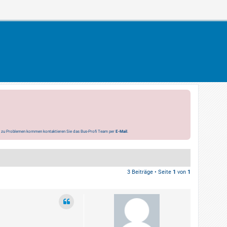
s zu Problemen kommen kontaktieren Sie das Bus-Profi Team per
E-Mail
.
3 Beiträge • Seite
1
von
1