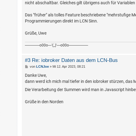
nicht abschaltbar. Gleiches gilt übrigens auch für Variable
Das "früher" als tolles Feature beschriebene "mehrstufige M
Programmierungen direkt im LCN Sinn.
Grüße, Uwe
----------------o00o----'(_)'----o00o---------------------
#3 Re: iobroker Daten aus dem LCN-Bus
B
von
LCNJoe
»
Mi 12. Apr 2023, 08:21
e
i
Danke Uwe,
t
dann werd ich mich mal tiefer in den iobroker stürzen, da
r
a
Die Verarbeitung der Summen wird man in Javascript hinb
g
Grüße in den Norden