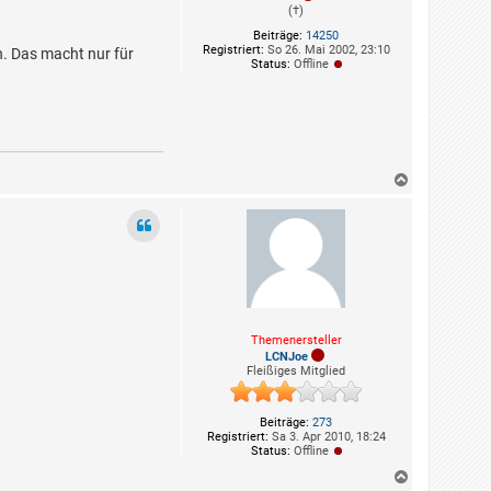
(†)
Beiträge:
14250
Registriert:
So 26. Mai 2002, 23:10
n. Das macht nur für
Status:
Offline
N
a
c
h
o
b
e
n
Themenersteller
LCNJoe
Fleißiges Mitglied
Beiträge:
273
Registriert:
Sa 3. Apr 2010, 18:24
Status:
Offline
N