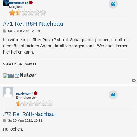
dommo0815
Mitglied
#71 Re: R8H-Nachbau
B
So 5. Jun 2016, 21:01
e
i
Ich würde mich über Post (PM - mit Schaltplänen) freuen, damit ich
t
demnächst meinen Anbau damit versorgen kann. Wer auch immer
r
a
hier helfen kann.
g
Viele Grüße Thomas
Nutzer
mariohamf
Einmalposter
#72 Re: R8H-Nachbau
B
So 28. Aug 2022, 16:21
e
i
Hallöchen,
t
r