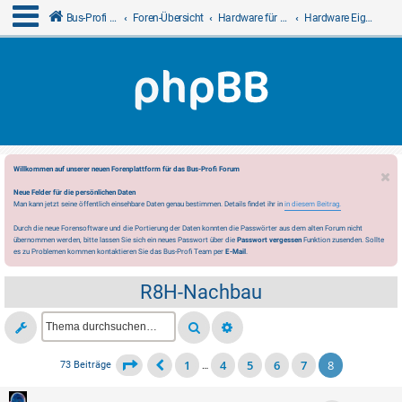
Bus-Profi GmbH
Foren-Übersicht
Hardware für LCN
Hardware Eigenproduktionen
Willkommen auf unserer neuen Forenplattform für das Bus-Profi Forum
Neue Felder für die persönlichen Daten
Man kann jetzt seine öffentlich einsehbare Daten genau bestimmen. Details findet ihr in
in diesem Beitrag.
Durch die neue Forensoftware und die Portierung der Daten konnten die Passwörter aus dem alten Forum nicht
übernommen werden, bitte lassen Sie sich ein neues Passwort über die
Passwort vergessen
Funktion zusenden. Sollte
es zu Problemen kommen kontaktieren Sie das Bus-Profi Team per
E-Mail
.
R8H-Nachbau
1
4
5
6
7
8
73 Beiträge
…