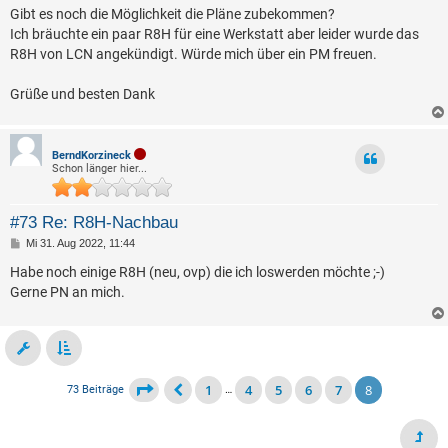
a
Gibt es noch die Möglichkeit die Pläne zubekommen?
g
Ich bräuchte ein paar R8H für eine Werkstatt aber leider wurde das
R8H von LCN angekündigt. Würde mich über ein PM freuen.
Grüße und besten Dank
BerndKorzineck
Schon länger hier...
#73 Re: R8H-Nachbau
B
Mi 31. Aug 2022, 11:44
e
i
Habe noch einige R8H (neu, ovp) die ich loswerden möchte ;-)
t
Gerne PN an mich.
r
a
g
1
4
5
6
7
8
73 Beiträge
…