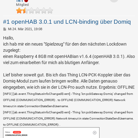
TK-T
Mitglied
#1 openHAB 3.0.1 und LCN-binding über Domiq
B
Mi 24. Mär 2021, 19:08
e
i
Hallo,
t
ich hab mir ein neues "Spielzeug" für den den nächsten Lockdown
r
a
zugelegt:
g
einen Raspberry 4 8GB mit openHABian v1.6.4 (openHAB 3.0.1). Also
viel zum einarbeiten für mich als blutigen Anfänger.
Lief bisher soweit gut. Bis ich das Thing LCN-PCK-Koppler über das
Domiq-Modul zum laufen bringen wollte. Alle Daten genauso
eingegeben, wie ich sie in der LCN-Pro auch nutze. Ergebnis: OFFLINE
[INFO ] [ab.event.ThingStatusInfoChangedEvent] - Thing 'lcn:pckGateway:Domiq' changed from
OFFLINE (COMMUNICATION_ERROR): . to OFFLINE (COMMUNICATION_ERROR): Network
timeout in state ConnectionStateSendUsername.
[INFO ] [ab.event.ThingStatusInfoChangedEvent] - Thing 'lcn:pckGateway:Domiq' changed from
OFFLINE (COMMUNICATION_ERROR): Network timeout in state ConnectionStateSendUsername.
to OFFLINE (COMMUNICATION_ERROR): .