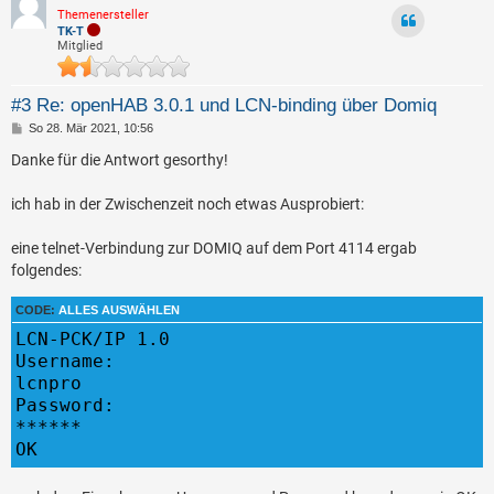
Themenersteller
TK-T
Mitglied
#3 Re: openHAB 3.0.1 und LCN-binding über Domiq
B
So 28. Mär 2021, 10:56
e
i
Danke für die Antwort gesorthy!
t
r
a
ich hab in der Zwischenzeit noch etwas Ausprobiert:
g
eine telnet-Verbindung zur DOMIQ auf dem Port 4114 ergab
folgendes:
CODE:
ALLES AUSWÄHLEN
LCN-PCK/IP 1.0

Username:

lcnpro

Password:

******
