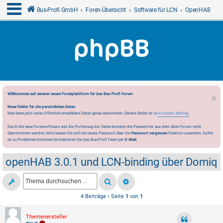
Bus-Profi GmbH
Foren-Übersicht
Software für LCN
OpenHAB
Willkommen auf unserer neuen Forenplattform für das Bus-Profi Forum
Neue Felder für die persönlichen Daten
Man kann jetzt seine öffentlich einsehbare Daten genau bestimmen. Details findet ihr in
in diesem Beitrag.
Durch die neue Forensoftware und die Portierung der Daten konnten die Passwörter aus dem alten Forum nicht
übernommen werden, bitte lassen Sie sich ein neues Passwort über die
Passwort vergessen
Funktion zusenden. Sollte
es zu Problemen kommen kontaktieren Sie das Bus-Profi Team per
E-Mail
.
openHAB 3.0.1 und LCN-binding über Domiq
4 Beiträge • Seite
1
von
1
Themenersteller