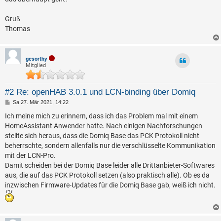
Gruß
Thomas
gesorthy
Mitglied
#2 Re: openHAB 3.0.1 und LCN-binding über Domiq
B
Sa 27. Mär 2021, 14:22
e
i
Ich meine mich zu erinnern, dass ich das Problem mal mit einem
t
HomeAssistant Anwender hatte. Nach einigen Nachforschungen
r
a
stellte sich heraus, dass die Domiq Base das PCK Protokoll nicht
g
beherrschte, sondern allenfalls nur die verschlüsselte Kommunikation
mit der LCN-Pro.
Damit scheiden bei der Domiq Base leider alle Drittanbieter-Softwares
aus, die auf das PCK Protokoll setzen (also praktisch alle). Ob es da
inzwischen Firmware-Updates für die Domiq Base gab, weiß ich nicht.