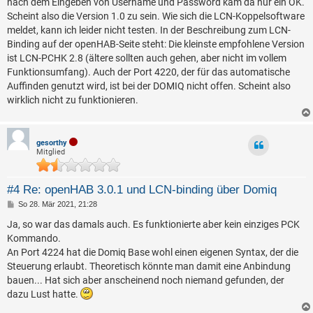
nach dem Eingeben von Username und Password kam da nur ein OK.
Scheint also die Version 1.0 zu sein. Wie sich die LCN-Koppelsoftware
meldet, kann ich leider nicht testen. In der Beschreibung zum LCN-
Binding auf der openHAB-Seite steht: Die kleinste empfohlene Version
ist LCN-PCHK 2.8 (ältere sollten auch gehen, aber nicht im vollem
Funktionsumfang). Auch der Port 4220, der für das automatische
Auffinden genutzt wird, ist bei der DOMIQ nicht offen. Scheint also
wirklich nicht zu funktionieren.
gesorthy
Mitglied
#4 Re: openHAB 3.0.1 und LCN-binding über Domiq
B
So 28. Mär 2021, 21:28
e
i
Ja, so war das damals auch. Es funktionierte aber kein einziges PCK
t
Kommando.
r
a
An Port 4224 hat die Domiq Base wohl einen eigenen Syntax, der die
g
Steuerung erlaubt. Theoretisch könnte man damit eine Anbindung
bauen... Hat sich aber anscheinend noch niemand gefunden, der
dazu Lust hatte.