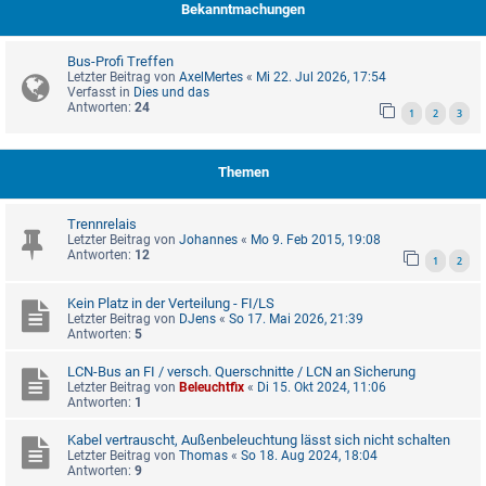
Bekanntmachungen
Bus-Profi Treffen
Letzter Beitrag von
AxelMertes
«
Mi 22. Jul 2026, 17:54
Verfasst in
Dies und das
Antworten:
24
1
2
3
Themen
Trennrelais
Letzter Beitrag von
Johannes
«
Mo 9. Feb 2015, 19:08
Antworten:
12
1
2
Kein Platz in der Verteilung - FI/LS
Letzter Beitrag von
DJens
«
So 17. Mai 2026, 21:39
Antworten:
5
LCN-Bus an FI / versch. Querschnitte / LCN an Sicherung
Letzter Beitrag von
Beleuchtfix
«
Di 15. Okt 2024, 11:06
Antworten:
1
Kabel vertrauscht, Außenbeleuchtung lässt sich nicht schalten
Letzter Beitrag von
Thomas
«
So 18. Aug 2024, 18:04
Antworten:
9