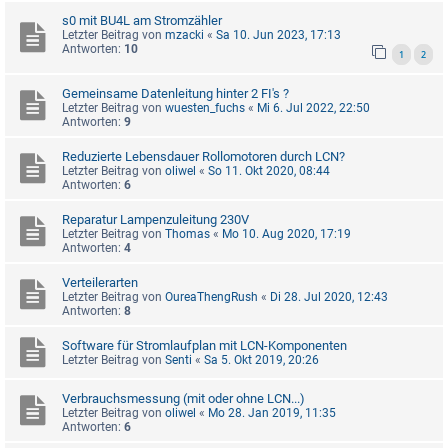
s0 mit BU4L am Stromzähler
Letzter Beitrag von
mzacki
«
Sa 10. Jun 2023, 17:13
Antworten:
10
1
2
Gemeinsame Datenleitung hinter 2 FI's ?
Letzter Beitrag von
wuesten_fuchs
«
Mi 6. Jul 2022, 22:50
Antworten:
9
Reduzierte Lebensdauer Rollomotoren durch LCN?
Letzter Beitrag von
oliwel
«
So 11. Okt 2020, 08:44
Antworten:
6
Reparatur Lampenzuleitung 230V
Letzter Beitrag von
Thomas
«
Mo 10. Aug 2020, 17:19
Antworten:
4
Verteilerarten
Letzter Beitrag von
OureaThengRush
«
Di 28. Jul 2020, 12:43
Antworten:
8
Software für Stromlaufplan mit LCN-Komponenten
Letzter Beitrag von
Senti
«
Sa 5. Okt 2019, 20:26
Verbrauchsmessung (mit oder ohne LCN...)
Letzter Beitrag von
oliwel
«
Mo 28. Jan 2019, 11:35
Antworten:
6