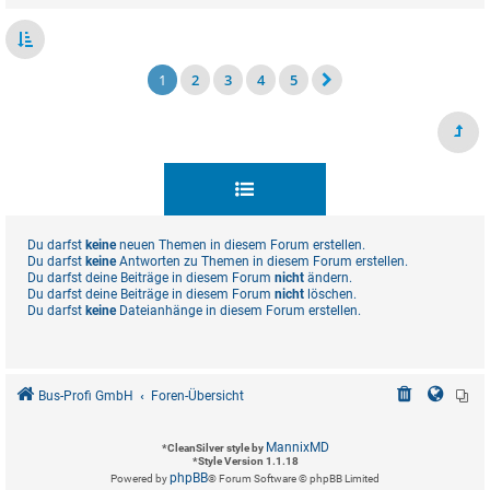
1
2
3
4
5
Du darfst
keine
neuen Themen in diesem Forum erstellen.
Du darfst
keine
Antworten zu Themen in diesem Forum erstellen.
Du darfst deine Beiträge in diesem Forum
nicht
ändern.
Du darfst deine Beiträge in diesem Forum
nicht
löschen.
Du darfst
keine
Dateianhänge in diesem Forum erstellen.
Bus-Profi GmbH
Foren-Übersicht
MannixMD
*
CleanSilver style by
*
Style Version 1.1.18
phpBB
Powered by
® Forum Software © phpBB Limited