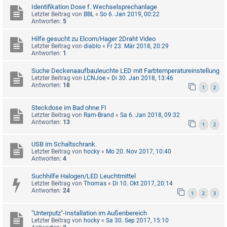
Identifikation Dose f. Wechselsprechanlage
Letzter Beitrag von
BBL
«
So 6. Jan 2019, 00:22
Antworten:
5
Hilfe gesucht zu Elcom/Hager 2Draht Video
Letzter Beitrag von
diablo
«
Fr 23. Mär 2018, 20:29
Antworten:
1
Suche Deckenaaufbauleuchte LED mit Farbtemperatureinstellung
Letzter Beitrag von
LCNJoe
«
Di 30. Jan 2018, 13:46
Antworten:
18
1
2
Steckdose im Bad ohne FI
Letzter Beitrag von
Ram-Brand
«
Sa 6. Jan 2018, 09:32
Antworten:
13
1
2
USB im Schaltschrank.
Letzter Beitrag von
hocky
«
Mo 20. Nov 2017, 10:40
Antworten:
4
Suchhilfe Halogen/LED Leuchtmittel
Letzter Beitrag von
Thomas
«
Di 10. Okt 2017, 20:14
Antworten:
24
1
2
3
"Unterputz"-Installation im Außenbereich
Letzter Beitrag von
hocky
«
Sa 30. Sep 2017, 15:10