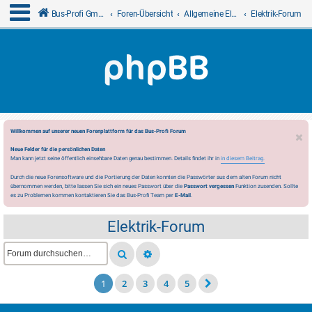
Bus-Profi GmbH
Foren-Übersicht
Allgemeine Elektrik
Elektrik-Forum
Willkommen auf unserer neuen Forenplattform für das Bus-Profi Forum
Neue Felder für die persönlichen Daten
Man kann jetzt seine öffentlich einsehbare Daten genau bestimmen. Details findet ihr in
in diesem Beitrag.
Durch die neue Forensoftware und die Portierung der Daten konnten die Passwörter aus dem alten Forum nicht
übernommen werden, bitte lassen Sie sich ein neues Passwort über die
Passwort vergessen
Funktion zusenden. Sollte
es zu Problemen kommen kontaktieren Sie das Bus-Profi Team per
E-Mail
.
Elektrik-Forum
1
2
3
4
5