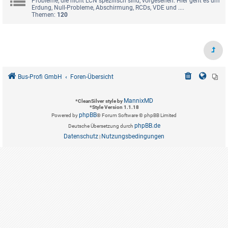
Probleme, die nicht LCN spezifisch sind, vorgesehen. Hier geht es um
Erdung, Null-Probleme, Abschirmung, RCDs, VDE und ....
Themen:
120
Bus-Profi GmbH
Foren-Übersicht
MannixMD
*
CleanSilver style by
*
Style Version 1.1.18
phpBB
Powered by
® Forum Software © phpBB Limited
phpBB.de
Deutsche Übersetzung durch
Datenschutz
Nutzungsbedingungen
|