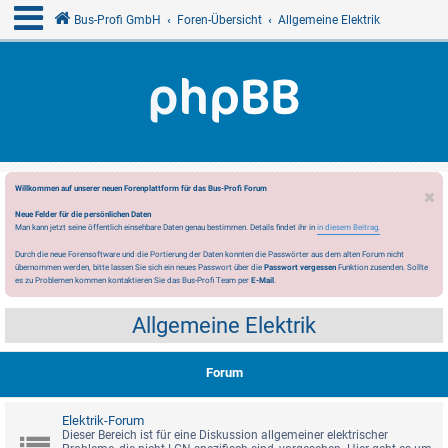
Bus-Profi GmbH
Foren-Übersicht
Allgemeine Elektrik
Willkommen auf unserer neuen Forenplattform für das Bus-Profi Forum
Neue Felder für die persönlichen Daten
Man kann jetzt seine öffentlich einsehbare Daten genau bestimmen. Details findet ihr in
in diesem Beitrag.
Durch die neue Forensoftware und die Portierung der Daten konnten die Passwörter aus dem alten Forum nicht
übernommen werden, bitte lassen Sie sich ein neues Passwort über die
Passwort vergessen
Funktion zusenden. Sollte
es zu Problemen kommen kontaktieren Sie das Bus-Profi Team per
E-Mail
.
Allgemeine Elektrik
Forum
Elektrik-Forum
Dieser Bereich ist für eine Diskussion allgemeiner elektrischer