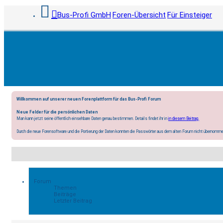
Bus-Profi GmbH
Foren-Übersicht
Für Einsteiger
Willkommen auf unserer neuen Forenplattform für das Bus-Profi Forum
Neue Felder für die persönlichen Daten
Man kann jetzt seine öffentlich einsehbare Daten genau bestimmen. Details findet ihr in
in diesem Beitrag.
Durch die neue Forensoftware und die Portierung der Daten konnten die Passwörter aus dem alten Forum nicht übernomme
Forum
Themen
Beiträge
Letzter Beitrag