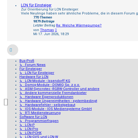
LCN für Einsteiger
Zur Orientierung für LCN Einsteiger.
Viele Neulinge haben sehr ähnliche Probleme, die in diesem Forum
770
Themen
9879
Beiträge
Letzter Beitrag
Re: Welche Wärmepumpe?
Neuester
von
Thomas
Beitrag
Mi 17. Jun 2026, 18:29
Bus-Profi
↳ Forum News
Für Einsteiger
↳ LCN für Einsteiger
Hardware für LCN
↳ LCN-Module - Issendorff KG
↳ Domiq-Module - DOMIQ Sp. z o.o.
↳ ASM-Syncrotec -RGBW-Controller und andere
↳ Andere kommerzielle Fremdanbieter
↳ Hardware Eigenproduktionen
↳ Hardware Ungereimtheiten - systembedingt
↳ Hardwarefehler - selbstgebaut
↳ IOS-Module - IOS Mediensysteme GmbH
↳ RTI Mediensteuerung
Software für LCN
↳ Programmierfragen
↳ LCN-P
↳ LCN-Pro
↳ LCN-PCHK
↳ LCN-GVS und LCN-W