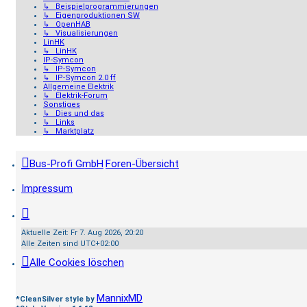
↳ Beispielprogrammierungen
↳ Eigenproduktionen SW
↳ OpenHAB
↳ Visualisierungen
LinHK
↳ LinHK
IP-Symcon
↳ IP-Symcon
↳ IP-Symcon 2.0 ff
Allgemeine Elektrik
↳ Elektrik-Forum
Sonstiges
↳ Dies und das
↳ Links
↳ Marktplatz
Bus-Profi GmbH
Foren-Übersicht
Impressum
Aktuelle Zeit: Fr 7. Aug 2026, 20:20
Alle Zeiten sind
UTC+02:00
Alle Cookies löschen
MannixMD
*
CleanSilver style by