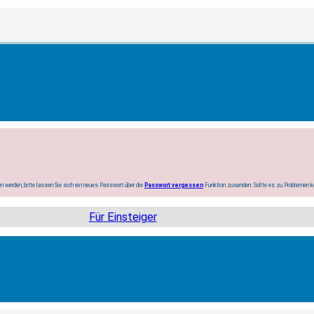
n werden, bitte lassen Sie sich ein neues Passwort über die
Passwort vergessen
Funktion zusenden. Sollte es zu Problemen 
Für Einsteiger