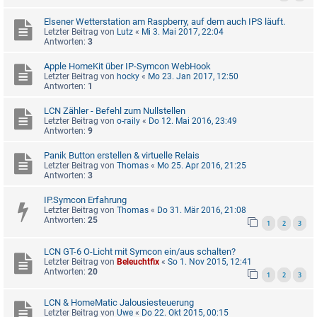
Elsener Wetterstation am Raspberry, auf dem auch IPS läuft.
Letzter Beitrag von
Lutz
«
Mi 3. Mai 2017, 22:04
Antworten:
3
Apple HomeKit über IP-Symcon WebHook
Letzter Beitrag von
hocky
«
Mo 23. Jan 2017, 12:50
Antworten:
1
LCN Zähler - Befehl zum Nullstellen
Letzter Beitrag von
o-raily
«
Do 12. Mai 2016, 23:49
Antworten:
9
Panik Button erstellen & virtuelle Relais
Letzter Beitrag von
Thomas
«
Mo 25. Apr 2016, 21:25
Antworten:
3
IP.Symcon Erfahrung
Letzter Beitrag von
Thomas
«
Do 31. Mär 2016, 21:08
Antworten:
25
1
2
3
LCN GT-6 O-Licht mit Symcon ein/aus schalten?
Letzter Beitrag von
Beleuchtfix
«
So 1. Nov 2015, 12:41
Antworten:
20
1
2
3
LCN & HomeMatic Jalousiesteuerung
Letzter Beitrag von
Uwe
«
Do 22. Okt 2015, 00:15