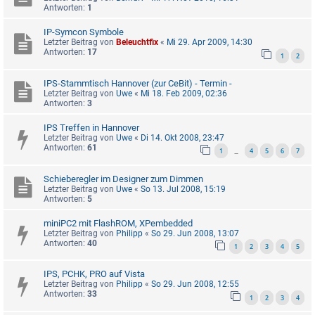
Antworten:
1
IP-Symcon Symbole
Letzter Beitrag von
Beleuchtfix
«
Mi 29. Apr 2009, 14:30
Antworten:
17
1
2
IPS-Stammtisch Hannover (zur CeBit) - Termin -
Letzter Beitrag von
Uwe
«
Mi 18. Feb 2009, 02:36
Antworten:
3
IPS Treffen in Hannover
Letzter Beitrag von
Uwe
«
Di 14. Okt 2008, 23:47
Antworten:
61
1
4
5
6
7
…
Schieberegler im Designer zum Dimmen
Letzter Beitrag von
Uwe
«
So 13. Jul 2008, 15:19
Antworten:
5
miniPC2 mit FlashROM, XPembedded
Letzter Beitrag von
Philipp
«
So 29. Jun 2008, 13:07
Antworten:
40
1
2
3
4
5
IPS, PCHK, PRO auf Vista
Letzter Beitrag von
Philipp
«
So 29. Jun 2008, 12:55
Antworten:
33
1
2
3
4