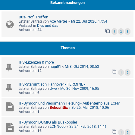
Bekanntmachungen
Bus-Profi Treffen
Letzter Beitrag von
AxelMertes
«
Mi 22. Jul 2026, 17:54
Verfasst in
Dies und das
Antworten:
24
1
2
3
Themen
IPS-Lizenzen & more
Letzter Beitrag von
hagi01
«
Mi 8. Okt 2014, 08:53
Antworten:
12
1
2
IPS-Stammtisch Hannover - TERMINE -
Letzter Beitrag von
Uwe
«
Mo 30. Nov 2009, 16:05
Antworten:
6
IP-Symcon und Viessmann Heizung - Außentemp aus LCN?
Letzter Beitrag von
Beleuchtfix
«
So 25. Mär 2018, 10:06
Antworten:
1
IP-Symcon DOMIQ als Buskoppler
Letzter Beitrag von
LCNNoob
«
Sa 24. Feb 2018, 14:41
Antworten:
16
1
2