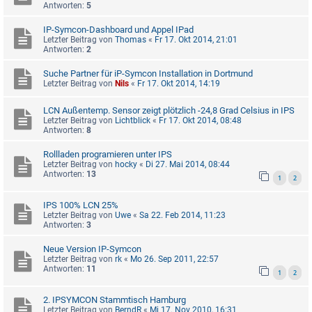
Antworten:
5
IP-Symcon-Dashboard und Appel IPad
Letzter Beitrag von
Thomas
«
Fr 17. Okt 2014, 21:01
Antworten:
2
Suche Partner für iP-Symcon Installation in Dortmund
Letzter Beitrag von
Nils
«
Fr 17. Okt 2014, 14:19
LCN Außentemp. Sensor zeigt plötzlich -24,8 Grad Celsius in IPS
Letzter Beitrag von
Lichtblick
«
Fr 17. Okt 2014, 08:48
Antworten:
8
Rollladen programieren unter IPS
Letzter Beitrag von
hocky
«
Di 27. Mai 2014, 08:44
Antworten:
13
1
2
IPS 100% LCN 25%
Letzter Beitrag von
Uwe
«
Sa 22. Feb 2014, 11:23
Antworten:
3
Neue Version IP-Symcon
Letzter Beitrag von
rk
«
Mo 26. Sep 2011, 22:57
Antworten:
11
1
2
2. IPSYMCON Stammtisch Hamburg
Letzter Beitrag von
BerndR
«
Mi 17. Nov 2010, 16:31