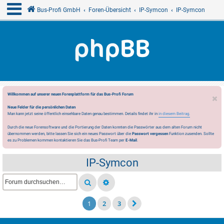
Bus-Profi GmbH
Foren-Übersicht
IP-Symcon
IP-Symcon
Willkommen auf unserer neuen Forenplattform für das Bus-Profi Forum
Neue Felder für die persönlichen Daten
Man kann jetzt seine öffentlich einsehbare Daten genau bestimmen. Details findet ihr in
in diesem Beitrag.
Durch die neue Forensoftware und die Portierung der Daten konnten die Passwörter aus dem alten Forum nicht
übernommen werden, bitte lassen Sie sich ein neues Passwort über die
Passwort vergessen
Funktion zusenden. Sollte
es zu Problemen kommen kontaktieren Sie das Bus-Profi Team per
E-Mail
.
IP-Symcon
1
2
3