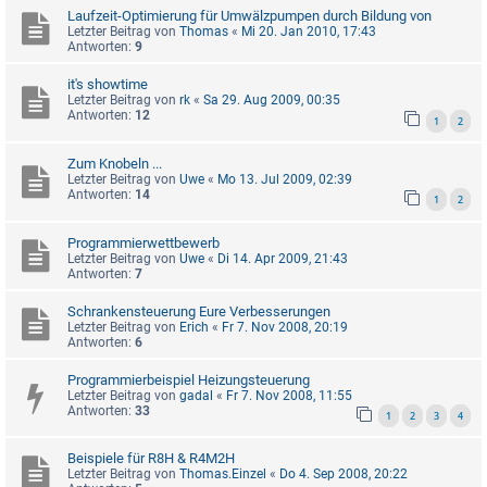
Laufzeit-Optimierung für Umwälzpumpen durch Bildung von
Letzter Beitrag von
Thomas
«
Mi 20. Jan 2010, 17:43
Antworten:
9
it's showtime
Letzter Beitrag von
rk
«
Sa 29. Aug 2009, 00:35
Antworten:
12
1
2
Zum Knobeln ...
Letzter Beitrag von
Uwe
«
Mo 13. Jul 2009, 02:39
Antworten:
14
1
2
Programmierwettbewerb
Letzter Beitrag von
Uwe
«
Di 14. Apr 2009, 21:43
Antworten:
7
Schrankensteuerung Eure Verbesserungen
Letzter Beitrag von
Erich
«
Fr 7. Nov 2008, 20:19
Antworten:
6
Programmierbeispiel Heizungsteuerung
Letzter Beitrag von
gadal
«
Fr 7. Nov 2008, 11:55
Antworten:
33
1
2
3
4
Beispiele für R8H & R4M2H
Letzter Beitrag von
Thomas.Einzel
«
Do 4. Sep 2008, 20:22