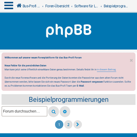
Bus-Profi GmbH
Foren-Übersicht
Software für LCN
Beispielprogrammierungen
Willkommen auf unserer neuen Forenplattform für das Bus-Profi Forum
Neue Felder für die persönlichen Daten
Man kann jetzt seine öffentlich einsehbare Daten genau bestimmen. Details findet ihr in
in diesem Beitrag.
Durch die neue Forensoftware und die Portierung der Daten konnten die Passwörter aus dem alten Forum nicht
übernommen werden, bitte lassen Sie sich ein neues Passwort über die
Passwort vergessen
Funktion zusenden. Sollte
es zu Problemen kommen kontaktieren Sie das Bus-Profi Team per
E-Mail
.
Beispielprogrammierungen
1
2