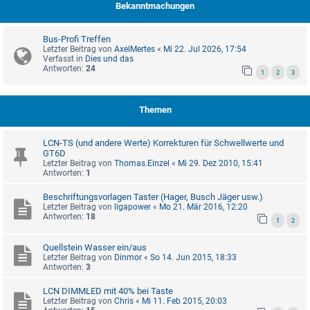
Bekanntmachungen
Bus-Profi Treffen
Letzter Beitrag von
AxelMertes
«
Mi 22. Jul 2026, 17:54
Verfasst in
Dies und das
Antworten:
24
1
2
3
Themen
LCN-TS (und andere Werte) Korrekturen für Schwellwerte und
GT6D
Letzter Beitrag von
Thomas.Einzel
«
Mi 29. Dez 2010, 15:41
Antworten:
1
Beschriftungsvorlagen Taster (Hager, Busch Jäger usw.)
Letzter Beitrag von
ligapower
«
Mo 21. Mär 2016, 12:20
Antworten:
18
1
2
Quellstein Wasser ein/aus
Letzter Beitrag von
Dinmor
«
So 14. Jun 2015, 18:33
Antworten:
3
LCN DIMMLED mit 40% bei Taste
Letzter Beitrag von
Chris
«
Mi 11. Feb 2015, 20:03