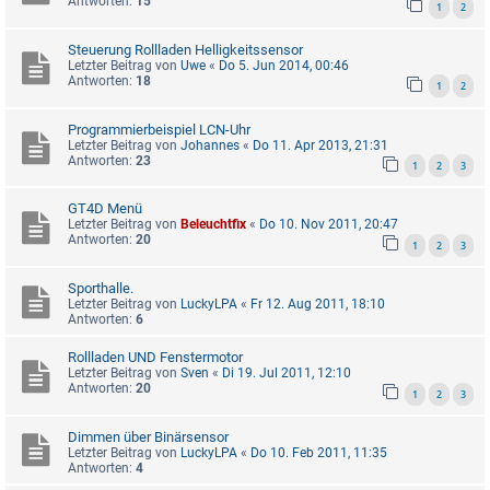
Antworten:
15
1
2
Steuerung Rollladen Helligkeitssensor
Letzter Beitrag von
Uwe
«
Do 5. Jun 2014, 00:46
Antworten:
18
1
2
Programmierbeispiel LCN-Uhr
Letzter Beitrag von
Johannes
«
Do 11. Apr 2013, 21:31
Antworten:
23
1
2
3
GT4D Menü
Letzter Beitrag von
Beleuchtfix
«
Do 10. Nov 2011, 20:47
Antworten:
20
1
2
3
Sporthalle.
Letzter Beitrag von
LuckyLPA
«
Fr 12. Aug 2011, 18:10
Antworten:
6
Rollladen UND Fenstermotor
Letzter Beitrag von
Sven
«
Di 19. Jul 2011, 12:10
Antworten:
20
1
2
3
Dimmen über Binärsensor
Letzter Beitrag von
LuckyLPA
«
Do 10. Feb 2011, 11:35
Antworten:
4