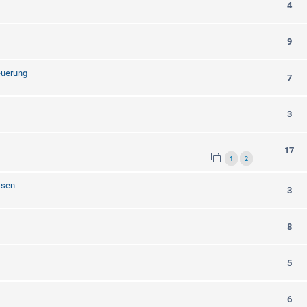
4
9
teuerung
7
3
17
1
2
ssen
3
8
5
6