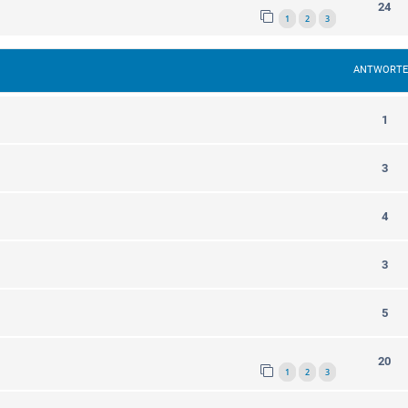
24
1
2
3
ANTWORT
1
3
4
3
5
20
1
2
3