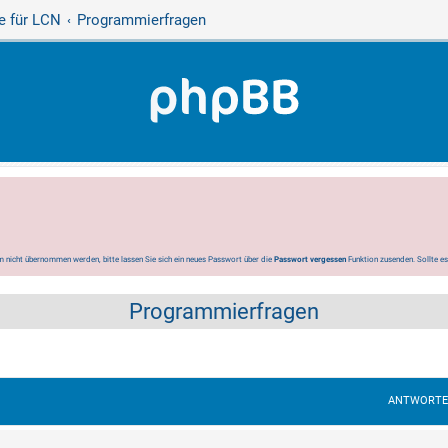
e für LCN
Programmierfragen
 nicht übernommen werden, bitte lassen Sie sich ein neues Passwort über die
Passwort vergessen
Funktion zusenden. Sollte e
Programmierfragen
ANTWORT