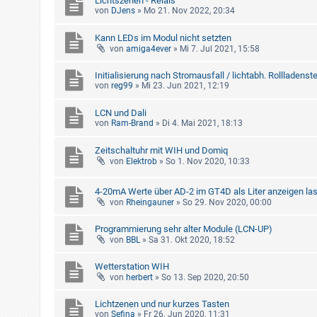
Lichtszenen - Relais
von
DJens
»
Mo 21. Nov 2022, 20:34
Kann LEDs im Modul nicht setzten
von
amiga4ever
»
Mi 7. Jul 2021, 15:58
Initialisierung nach Stromausfall / lichtabh. Rollladens
von
reg99
»
Mi 23. Jun 2021, 12:19
LCN und Dali
von
Ram-Brand
»
Di 4. Mai 2021, 18:13
Zeitschaltuhr mit WIH und Domiq
von
Elektrob
»
So 1. Nov 2020, 10:33
4-20mA Werte über AD-2 im GT4D als Liter anzeigen la
von
Rheingauner
»
So 29. Nov 2020, 00:00
Programmierung sehr alter Module (LCN-UP)
von
BBL
»
Sa 31. Okt 2020, 18:52
Wetterstation WIH
von
herbert
»
So 13. Sep 2020, 20:50
Lichtzenen und nur kurzes Tasten
von
Sefina
»
Fr 26. Jun 2020, 11:31