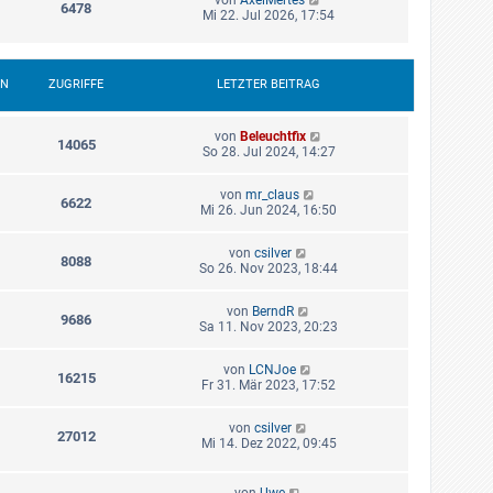
6478
Mi 22. Jul 2026, 17:54
EN
ZUGRIFFE
LETZTER BEITRAG
von
Beleuchtfix
14065
So 28. Jul 2024, 14:27
von
mr_claus
6622
Mi 26. Jun 2024, 16:50
von
csilver
8088
So 26. Nov 2023, 18:44
von
BerndR
9686
Sa 11. Nov 2023, 20:23
von
LCNJoe
16215
Fr 31. Mär 2023, 17:52
von
csilver
27012
Mi 14. Dez 2022, 09:45
von
Uwe