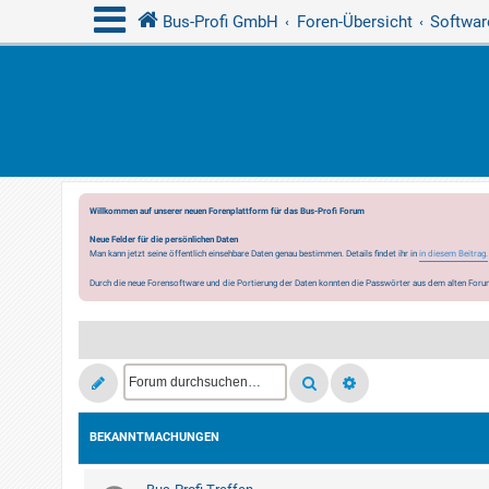
Bus-Profi GmbH
Foren-Übersicht
Softwar
Willkommen auf unserer neuen Forenplattform für das Bus-Profi Forum
Neue Felder für die persönlichen Daten
Man kann jetzt seine öffentlich einsehbare Daten genau bestimmen. Details findet ihr in
in diesem Beitrag.
Durch die neue Forensoftware und die Portierung der Daten konnten die Passwörter aus dem alten Forum
BEKANNTMACHUNGEN