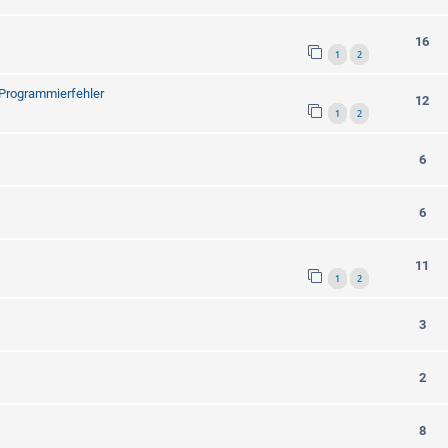
16
1
2
 Programmierfehler
12
1
2
6
6
11
1
2
3
2
8