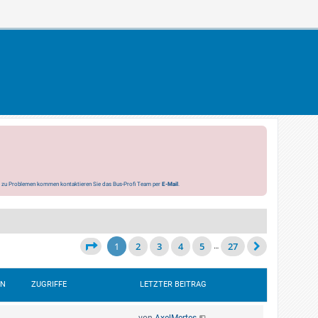
s zu Problemen kommen kontaktieren Sie das Bus-Profi Team per
E-Mail
.
1
2
3
4
5
27
…
EN
ZUGRIFFE
LETZTER BEITRAG
von
AxelMertes