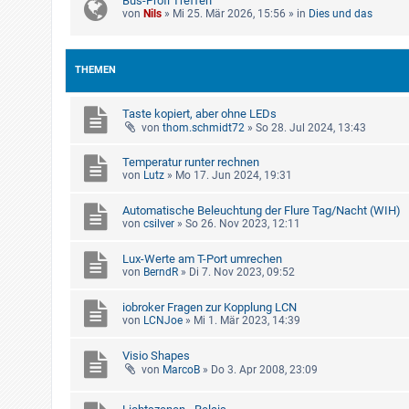
Bus-Profi Treffen
von
Nils
»
Mi 25. Mär 2026, 15:56
» in
Dies und das
THEMEN
Taste kopiert, aber ohne LEDs
von
thom.schmidt72
»
So 28. Jul 2024, 13:43
Temperatur runter rechnen
von
Lutz
»
Mo 17. Jun 2024, 19:31
Automatische Beleuchtung der Flure Tag/Nacht (WIH)
von
csilver
»
So 26. Nov 2023, 12:11
Lux-Werte am T-Port umrechen
von
BerndR
»
Di 7. Nov 2023, 09:52
iobroker Fragen zur Kopplung LCN
von
LCNJoe
»
Mi 1. Mär 2023, 14:39
Visio Shapes
von
MarcoB
»
Do 3. Apr 2008, 23:09