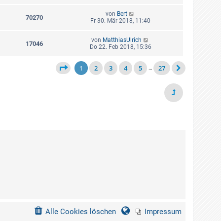
von
Bert
70270
Fr 30. Mär 2018, 11:40
von
MatthiasUlrich
17046
Do 22. Feb 2018, 15:36
1
2
3
4
5
27
…
Alle Cookies löschen
Impressum