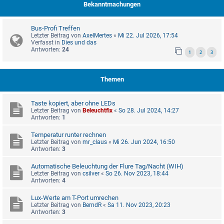
Bekanntmachungen
Bus-Profi Treffen
Letzter Beitrag von
AxelMertes
«
Mi 22. Jul 2026, 17:54
Verfasst in
Dies und das
Antworten:
24
1
2
3
Themen
Taste kopiert, aber ohne LEDs
Letzter Beitrag von
Beleuchtfix
«
So 28. Jul 2024, 14:27
Antworten:
1
Temperatur runter rechnen
Letzter Beitrag von
mr_claus
«
Mi 26. Jun 2024, 16:50
Antworten:
3
Automatische Beleuchtung der Flure Tag/Nacht (WIH)
Letzter Beitrag von
csilver
«
So 26. Nov 2023, 18:44
Antworten:
4
Lux-Werte am T-Port umrechen
Letzter Beitrag von
BerndR
«
Sa 11. Nov 2023, 20:23
Antworten:
3