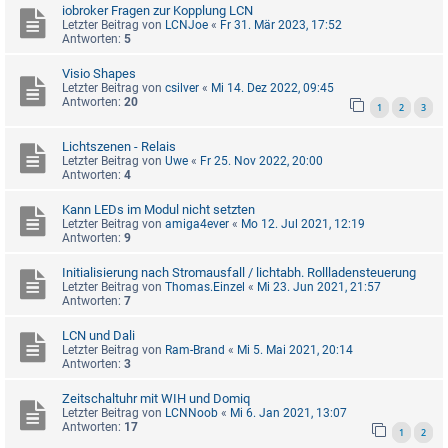
iobroker Fragen zur Kopplung LCN
Letzter Beitrag von
LCNJoe
«
Fr 31. Mär 2023, 17:52
Antworten:
5
Visio Shapes
Letzter Beitrag von
csilver
«
Mi 14. Dez 2022, 09:45
Antworten:
20
1
2
3
Lichtszenen - Relais
Letzter Beitrag von
Uwe
«
Fr 25. Nov 2022, 20:00
Antworten:
4
Kann LEDs im Modul nicht setzten
Letzter Beitrag von
amiga4ever
«
Mo 12. Jul 2021, 12:19
Antworten:
9
Initialisierung nach Stromausfall / lichtabh. Rollladensteuerung
Letzter Beitrag von
Thomas.Einzel
«
Mi 23. Jun 2021, 21:57
Antworten:
7
LCN und Dali
Letzter Beitrag von
Ram-Brand
«
Mi 5. Mai 2021, 20:14
Antworten:
3
Zeitschaltuhr mit WIH und Domiq
Letzter Beitrag von
LCNNoob
«
Mi 6. Jan 2021, 13:07
Antworten:
17
1
2