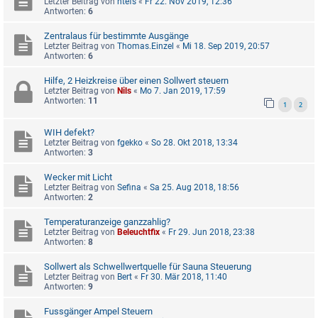
Letzter Beitrag von
htefs
«
Fr 22. Nov 2019, 12:36
Antworten:
6
Zentralaus für bestimmte Ausgänge
Letzter Beitrag von
Thomas.Einzel
«
Mi 18. Sep 2019, 20:57
Antworten:
6
Hilfe, 2 Heizkreise über einen Sollwert steuern
Letzter Beitrag von
Nils
«
Mo 7. Jan 2019, 17:59
Antworten:
11
1
2
WIH defekt?
Letzter Beitrag von
fgekko
«
So 28. Okt 2018, 13:34
Antworten:
3
Wecker mit Licht
Letzter Beitrag von
Sefina
«
Sa 25. Aug 2018, 18:56
Antworten:
2
Temperaturanzeige ganzzahlig?
Letzter Beitrag von
Beleuchtfix
«
Fr 29. Jun 2018, 23:38
Antworten:
8
Sollwert als Schwellwertquelle für Sauna Steuerung
Letzter Beitrag von
Bert
«
Fr 30. Mär 2018, 11:40
Antworten:
9
Fussgänger Ampel Steuern