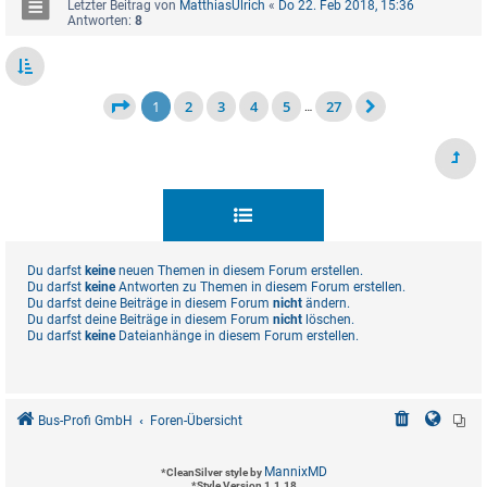
Letzter Beitrag von
MatthiasUlrich
«
Do 22. Feb 2018, 15:36
Antworten:
8
1
2
3
4
5
27
…
Du darfst
keine
neuen Themen in diesem Forum erstellen.
Du darfst
keine
Antworten zu Themen in diesem Forum erstellen.
Du darfst deine Beiträge in diesem Forum
nicht
ändern.
Du darfst deine Beiträge in diesem Forum
nicht
löschen.
Du darfst
keine
Dateianhänge in diesem Forum erstellen.
Bus-Profi GmbH
Foren-Übersicht
MannixMD
*
CleanSilver style by
*
Style Version 1.1.18