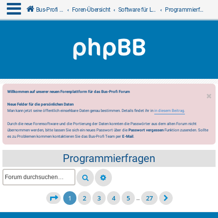
Bus-Profi GmbH
Foren-Übersicht
Software für LCN
Programmierfragen
Willkommen auf unserer neuen Forenplattform für das Bus-Profi Forum
Neue Felder für die persönlichen Daten
Man kann jetzt seine öffentlich einsehbare Daten genau bestimmen. Details findet ihr in
in diesem Beitrag.
Durch die neue Forensoftware und die Portierung der Daten konnten die Passwörter aus dem alten Forum nicht
übernommen werden, bitte lassen Sie sich ein neues Passwort über die
Passwort vergessen
Funktion zusenden. Sollte
es zu Problemen kommen kontaktieren Sie das Bus-Profi Team per
E-Mail
.
Programmierfragen
1
2
3
4
5
27
…