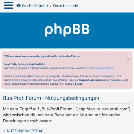
Bus-Profi GmbH
Foren-Übersicht
Willkommen auf unserer neuen Forenplattform für das Bus-Profi Forum
Neue Felder für die persönlichen Daten
Man kann jetzt seine öffentlich einsehbare Daten genau bestimmen. Details findet ihr in
in diesem Beitrag.
Durch die neue Forensoftware und die Portierung der Daten konnten die Passwörter aus dem alten Forum nicht
übernommen werden, bitte lassen Sie sich ein neues Passwort über die
Passwort vergessen
Funktion zusenden. Sollte
es zu Problemen kommen kontaktieren Sie das Bus-Profi Team per
E-Mail
.
Bus-Profi Forum - Nutzungsbedingungen
Mit dem Zugriff auf „Bus-Profi Forum“ („http://forum.bus-profi.com“)
wird zwischen dir und dem Betreiber ein Vertrag mit folgenden
Regelungen geschlossen:
1. NUTZUNGSVERTRAG