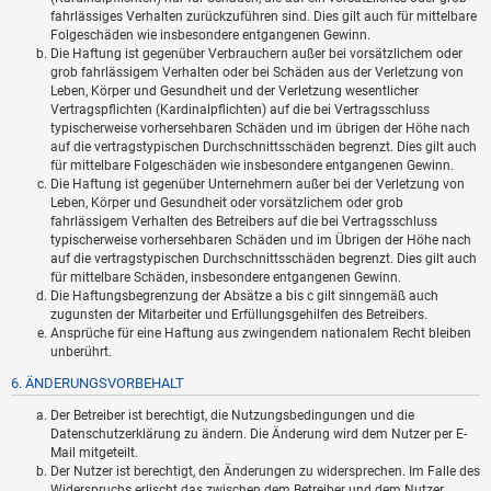
fahrlässiges Verhalten zurückzuführen sind. Dies gilt auch für mittelbare
Folgeschäden wie insbesondere entgangenen Gewinn.
Die Haftung ist gegenüber Verbrauchern außer bei vorsätzlichem oder
grob fahrlässigem Verhalten oder bei Schäden aus der Verletzung von
Leben, Körper und Gesundheit und der Verletzung wesentlicher
Vertragspflichten (Kardinalpflichten) auf die bei Vertragsschluss
typischerweise vorhersehbaren Schäden und im übrigen der Höhe nach
auf die vertragstypischen Durchschnittsschäden begrenzt. Dies gilt auch
für mittelbare Folgeschäden wie insbesondere entgangenen Gewinn.
Die Haftung ist gegenüber Unternehmern außer bei der Verletzung von
Leben, Körper und Gesundheit oder vorsätzlichem oder grob
fahrlässigem Verhalten des Betreibers auf die bei Vertragsschluss
typischerweise vorhersehbaren Schäden und im Übrigen der Höhe nach
auf die vertragstypischen Durchschnittsschäden begrenzt. Dies gilt auch
für mittelbare Schäden, insbesondere entgangenen Gewinn.
Die Haftungsbegrenzung der Absätze a bis c gilt sinngemäß auch
zugunsten der Mitarbeiter und Erfüllungsgehilfen des Betreibers.
Ansprüche für eine Haftung aus zwingendem nationalem Recht bleiben
unberührt.
6. ÄNDERUNGSVORBEHALT
Der Betreiber ist berechtigt, die Nutzungsbedingungen und die
Datenschutzerklärung zu ändern. Die Änderung wird dem Nutzer per E-
Mail mitgeteilt.
Der Nutzer ist berechtigt, den Änderungen zu widersprechen. Im Falle des
Widerspruchs erlischt das zwischen dem Betreiber und dem Nutzer