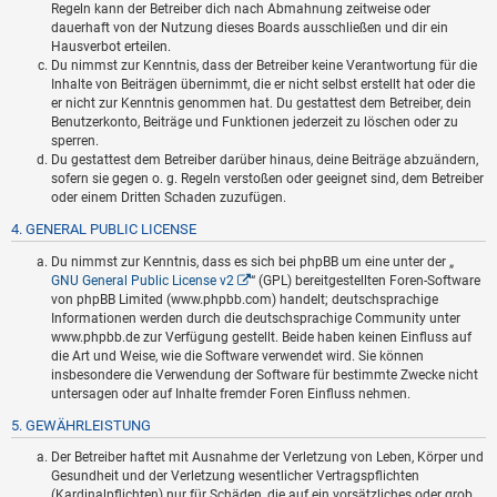
Regeln kann der Betreiber dich nach Abmahnung zeitweise oder
dauerhaft von der Nutzung dieses Boards ausschließen und dir ein
Hausverbot erteilen.
Du nimmst zur Kenntnis, dass der Betreiber keine Verantwortung für die
Inhalte von Beiträgen übernimmt, die er nicht selbst erstellt hat oder die
er nicht zur Kenntnis genommen hat. Du gestattest dem Betreiber, dein
Benutzerkonto, Beiträge und Funktionen jederzeit zu löschen oder zu
sperren.
Du gestattest dem Betreiber darüber hinaus, deine Beiträge abzuändern,
sofern sie gegen o. g. Regeln verstoßen oder geeignet sind, dem Betreiber
oder einem Dritten Schaden zuzufügen.
4. GENERAL PUBLIC LICENSE
Du nimmst zur Kenntnis, dass es sich bei phpBB um eine unter der „
GNU General Public License v2
“ (GPL) bereitgestellten Foren-Software
von phpBB Limited (www.phpbb.com) handelt; deutschsprachige
Informationen werden durch die deutschsprachige Community unter
www.phpbb.de zur Verfügung gestellt. Beide haben keinen Einfluss auf
die Art und Weise, wie die Software verwendet wird. Sie können
insbesondere die Verwendung der Software für bestimmte Zwecke nicht
untersagen oder auf Inhalte fremder Foren Einfluss nehmen.
5. GEWÄHRLEISTUNG
Der Betreiber haftet mit Ausnahme der Verletzung von Leben, Körper und
Gesundheit und der Verletzung wesentlicher Vertragspflichten
(Kardinalpflichten) nur für Schäden, die auf ein vorsätzliches oder grob