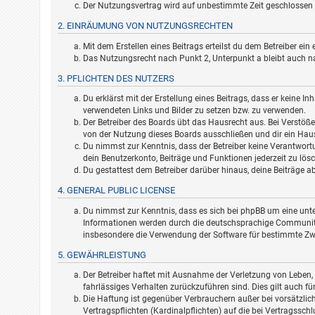
Der Nutzungsvertrag wird auf unbestimmte Zeit geschlossen u
2. EINRÄUMUNG VON NUTZUNGSRECHTEN
Mit dem Erstellen eines Beitrags erteilst du dem Betreiber e
Das Nutzungsrecht nach Punkt 2, Unterpunkt a bleibt auch 
3. PFLICHTEN DES NUTZERS
Du erklärst mit der Erstellung eines Beitrags, dass er keine In
verwendeten Links und Bilder zu setzen bzw. zu verwenden.
Der Betreiber des Boards übt das Hausrecht aus. Bei Verstö
von der Nutzung dieses Boards ausschließen und dir ein Haus
Du nimmst zur Kenntnis, dass der Betreiber keine Verantwortun
dein Benutzerkonto, Beiträge und Funktionen jederzeit zu lös
Du gestattest dem Betreiber darüber hinaus, deine Beiträge a
4. GENERAL PUBLIC LICENSE
Du nimmst zur Kenntnis, dass es sich bei phpBB um eine unter
Informationen werden durch die deutschsprachige Community u
insbesondere die Verwendung der Software für bestimmte Zwe
5. GEWÄHRLEISTUNG
Der Betreiber haftet mit Ausnahme der Verletzung von Leben, 
fahrlässiges Verhalten zurückzuführen sind. Dies gilt auch 
Die Haftung ist gegenüber Verbrauchern außer bei vorsätzlic
Vertragspflichten (Kardinalpflichten) auf die bei Vertragssc