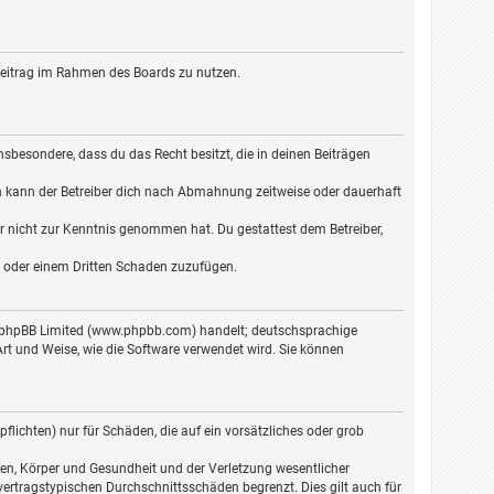
n Beitrag im Rahmen des Boards zu nutzen.
 insbesondere, dass du das Recht besitzt, die in deinen Beiträgen
n kann der Betreiber dich nach Abmahnung zeitweise oder dauerhaft
 er nicht zur Kenntnis genommen hat. Du gestattest dem Betreiber,
er oder einem Dritten Schaden zuzufügen.
on phpBB Limited (www.phpbb.com) handelt; deutschsprachige
t und Weise, wie die Software verwendet wird. Sie können
lichten) nur für Schäden, die auf ein vorsätzliches oder grob
en, Körper und Gesundheit und der Verletzung wesentlicher
vertragstypischen Durchschnittsschäden begrenzt. Dies gilt auch für