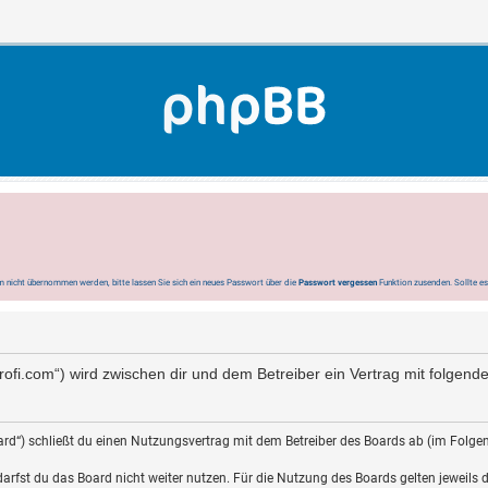
 nicht übernommen werden, bitte lassen Sie sich ein neues Passwort über die
Passwort vergessen
Funktion zusenden. Sollte e
-profi.com“) wird zwischen dir und dem Betreiber ein Vertrag mit folge
rd“) schließt du einen Nutzungsvertrag mit dem Betreiber des Boards ab (im Folgen
rfst du das Board nicht weiter nutzen. Für die Nutzung des Boards gelten jeweils di