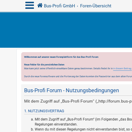
Bus-Profi GmbH
Foren-Übersicht
Willkommen auf unserer neuen Forenplattform für das Bus-Profi Forum
Neue Felder für die persönlichen Daten
Man kann jetzt seine öffentlich einsehbare Daten genau bestimmen. Details findet ihr in
in diesem Beitrag.
Durch die neue Forensoftware und die Portierung der Daten konnten die Passwörter aus dem alten Forum
Bus-Profi Forum - Nutzungsbedingungen
Mit dem Zugriff auf „Bus-Profi Forum“ („http://forum.bus
1. NUTZUNGSVERTRAG
Mit dem Zugriff auf „Bus-Profi Forum“ (im Folgenden „das Boa
Regelungen einverstanden.
Wenn du mit diesen Regelungen nicht einverstanden bist, so da