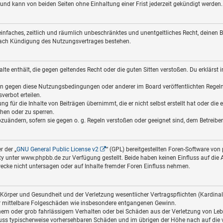
nd kann von beiden Seiten ohne Einhaltung einer Frist jederzeit gekündigt werden.
in einfaches, zeitlich und räumlich unbeschränktes und unentgeltliches Recht, deine
nach Kündigung des Nutzungsvertrages bestehen.
halte enthält, die gegen geltendes Recht oder die guten Sitten verstoßen. Du erklärst
ßen gegen diese Nutzungsbedingungen oder anderer im Board veröffentlichten Regel
verbot erteilen.
g für die Inhalte von Beiträgen übernimmt, die er nicht selbst erstellt hat oder die
chen oder zu sperren.
bzuändern, sofern sie gegen o. g. Regeln verstoßen oder geeignet sind, dem Betreib
 der „
GNU General Public License v2
“ (GPL) bereitgestellten Foren-Software v
nter www.phpbb.de zur Verfügung gestellt. Beide haben keinen Einfluss auf die Ar
cke nicht untersagen oder auf Inhalte fremder Foren Einfluss nehmen.
Körper und Gesundheit und der Verletzung wesentlicher Vertragspflichten (Kardinalpf
für mittelbare Folgeschäden wie insbesondere entgangenen Gewinn.
hem oder grob fahrlässigem Verhalten oder bei Schäden aus der Verletzung von Leb
hluss typischerweise vorhersehbaren Schäden und im übrigen der Höhe nach auf die 