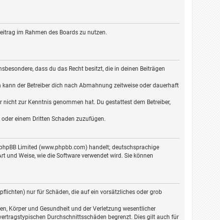
n Beitrag im Rahmen des Boards zu nutzen.
 insbesondere, dass du das Recht besitzt, die in deinen Beiträgen
n kann der Betreiber dich nach Abmahnung zeitweise oder dauerhaft
 er nicht zur Kenntnis genommen hat. Du gestattest dem Betreiber,
er oder einem Dritten Schaden zuzufügen.
on phpBB Limited (www.phpbb.com) handelt; deutschsprachige
t und Weise, wie die Software verwendet wird. Sie können
lichten) nur für Schäden, die auf ein vorsätzliches oder grob
en, Körper und Gesundheit und der Verletzung wesentlicher
vertragstypischen Durchschnittsschäden begrenzt. Dies gilt auch für