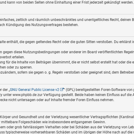
nd kann von beiden Seiten ohne Einhaltung einer Frist jederzeit gekündigt werden.
in einfaches, zeitlich und räumlich unbeschränktes und unentgeltliches Recht, deine
nach Kündigung des Nutzungsvertrages bestehen.
halte enthält, die gegen geltendes Recht oder die guten Sitten verstoßen. Du erklärst
ßen gegen diese Nutzungsbedingungen oder anderer im Board veröffentlichten Regel
verbot erteilen.
g für die Inhalte von Beiträgen übernimmt, die er nicht selbst erstellt hat oder die
chen oder zu sperren.
bzuändern, sofern sie gegen o. g. Regeln verstoßen oder geeignet sind, dem Betreib
 der „
GNU General Public License v2
“ (GPL) bereitgestellten Foren-Software v
nter www.phpbb.de zur Verfügung gestellt. Beide haben keinen Einfluss auf die Ar
cke nicht untersagen oder auf Inhalte fremder Foren Einfluss nehmen.
Körper und Gesundheit und der Verletzung wesentlicher Vertragspflichten (Kardinalpf
für mittelbare Folgeschäden wie insbesondere entgangenen Gewinn.
hem oder grob fahrlässigem Verhalten oder bei Schäden aus der Verletzung von Leb
hluss typischerweise vorhersehbaren Schäden und im übrigen der Höhe nach auf die 