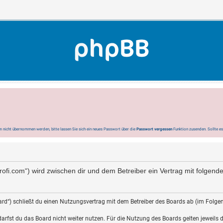
 nicht übernommen werden, bitte lassen Sie sich ein neues Passwort über die
Passwort vergessen
Funktion zusenden. Sollte e
-profi.com“) wird zwischen dir und dem Betreiber ein Vertrag mit folge
rd“) schließt du einen Nutzungsvertrag mit dem Betreiber des Boards ab (im Folgen
rfst du das Board nicht weiter nutzen. Für die Nutzung des Boards gelten jeweils di