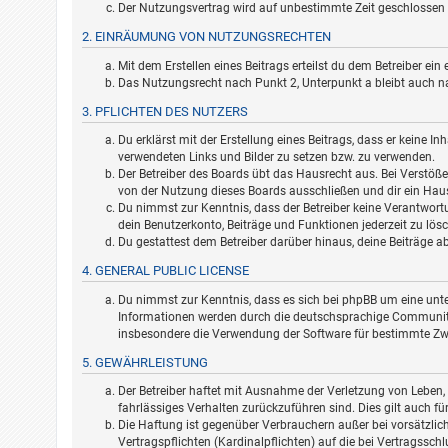
Der Nutzungsvertrag wird auf unbestimmte Zeit geschlossen u
2. EINRÄUMUNG VON NUTZUNGSRECHTEN
Mit dem Erstellen eines Beitrags erteilst du dem Betreiber e
Das Nutzungsrecht nach Punkt 2, Unterpunkt a bleibt auch 
3. PFLICHTEN DES NUTZERS
Du erklärst mit der Erstellung eines Beitrags, dass er keine In
verwendeten Links und Bilder zu setzen bzw. zu verwenden.
Der Betreiber des Boards übt das Hausrecht aus. Bei Verstö
von der Nutzung dieses Boards ausschließen und dir ein Haus
Du nimmst zur Kenntnis, dass der Betreiber keine Verantwortun
dein Benutzerkonto, Beiträge und Funktionen jederzeit zu lös
Du gestattest dem Betreiber darüber hinaus, deine Beiträge a
4. GENERAL PUBLIC LICENSE
Du nimmst zur Kenntnis, dass es sich bei phpBB um eine unter
Informationen werden durch die deutschsprachige Community u
insbesondere die Verwendung der Software für bestimmte Zwe
5. GEWÄHRLEISTUNG
Der Betreiber haftet mit Ausnahme der Verletzung von Leben, 
fahrlässiges Verhalten zurückzuführen sind. Dies gilt auch 
Die Haftung ist gegenüber Verbrauchern außer bei vorsätzlic
Vertragspflichten (Kardinalpflichten) auf die bei Vertragssc