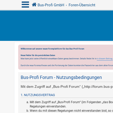
Bus-Profi GmbH
Foren-Übersicht
Willkommen auf unserer neuen Forenplattform für das Bus-Profi Forum
Neue Felder für die persönlichen Daten
Man kann jetzt seine öffentlich einsehbare Daten genau bestimmen. Details findet ihr in
in diesem Beitrag.
Durch die neue Forensoftware und die Portierung der Daten konnten die Passwörter aus dem alten Forum
Bus-Profi Forum - Nutzungsbedingungen
Mit dem Zugriff auf „Bus-Profi Forum“ („http://forum.bus
1. NUTZUNGSVERTRAG
Mit dem Zugriff auf „Bus-Profi Forum“ (im Folgenden „das Boa
Regelungen einverstanden.
Wenn du mit diesen Regelungen nicht einverstanden bist, so da