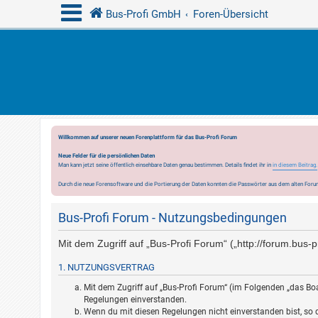
Bus-Profi GmbH
Foren-Übersicht
Willkommen auf unserer neuen Forenplattform für das Bus-Profi Forum
Neue Felder für die persönlichen Daten
Man kann jetzt seine öffentlich einsehbare Daten genau bestimmen. Details findet ihr in
in diesem Beitrag.
Durch die neue Forensoftware und die Portierung der Daten konnten die Passwörter aus dem alten Forum
Bus-Profi Forum - Nutzungsbedingungen
Mit dem Zugriff auf „Bus-Profi Forum“ („http://forum.bus
1. NUTZUNGSVERTRAG
Mit dem Zugriff auf „Bus-Profi Forum“ (im Folgenden „das Boa
Regelungen einverstanden.
Wenn du mit diesen Regelungen nicht einverstanden bist, so da