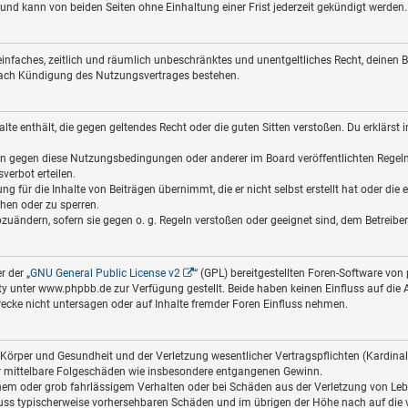
nd kann von beiden Seiten ohne Einhaltung einer Frist jederzeit gekündigt werden.
in einfaches, zeitlich und räumlich unbeschränktes und unentgeltliches Recht, deine
nach Kündigung des Nutzungsvertrages bestehen.
halte enthält, die gegen geltendes Recht oder die guten Sitten verstoßen. Du erklärst
ßen gegen diese Nutzungsbedingungen oder anderer im Board veröffentlichten Regel
verbot erteilen.
g für die Inhalte von Beiträgen übernimmt, die er nicht selbst erstellt hat oder die
chen oder zu sperren.
bzuändern, sofern sie gegen o. g. Regeln verstoßen oder geeignet sind, dem Betreib
 der „
GNU General Public License v2
“ (GPL) bereitgestellten Foren-Software v
nter www.phpbb.de zur Verfügung gestellt. Beide haben keinen Einfluss auf die Ar
cke nicht untersagen oder auf Inhalte fremder Foren Einfluss nehmen.
Körper und Gesundheit und der Verletzung wesentlicher Vertragspflichten (Kardinalpf
für mittelbare Folgeschäden wie insbesondere entgangenen Gewinn.
hem oder grob fahrlässigem Verhalten oder bei Schäden aus der Verletzung von Leb
hluss typischerweise vorhersehbaren Schäden und im übrigen der Höhe nach auf die 