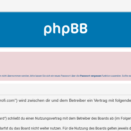
 nicht übernommen werden, bitte lassen Sie sich ein neues Passwort über die
Passwort vergessen
Funktion zusenden. Sollte e
-profi.com“) wird zwischen dir und dem Betreiber ein Vertrag mit folge
rd“) schließt du einen Nutzungsvertrag mit dem Betreiber des Boards ab (im Folgen
rfst du das Board nicht weiter nutzen. Für die Nutzung des Boards gelten jeweils di