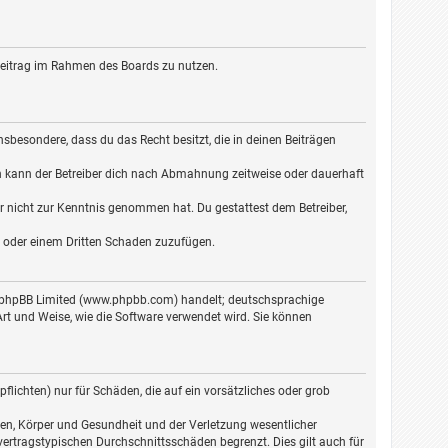
n Beitrag im Rahmen des Boards zu nutzen.
 insbesondere, dass du das Recht besitzt, die in deinen Beiträgen
n kann der Betreiber dich nach Abmahnung zeitweise oder dauerhaft
 er nicht zur Kenntnis genommen hat. Du gestattest dem Betreiber,
er oder einem Dritten Schaden zuzufügen.
on phpBB Limited (www.phpbb.com) handelt; deutschsprachige
t und Weise, wie die Software verwendet wird. Sie können
lichten) nur für Schäden, die auf ein vorsätzliches oder grob
en, Körper und Gesundheit und der Verletzung wesentlicher
vertragstypischen Durchschnittsschäden begrenzt. Dies gilt auch für