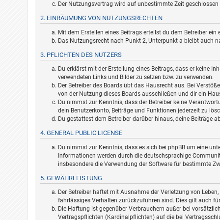
Der Nutzungsvertrag wird auf unbestimmte Zeit geschlossen u
2. EINRÄUMUNG VON NUTZUNGSRECHTEN
Mit dem Erstellen eines Beitrags erteilst du dem Betreiber e
Das Nutzungsrecht nach Punkt 2, Unterpunkt a bleibt auch 
3. PFLICHTEN DES NUTZERS
Du erklärst mit der Erstellung eines Beitrags, dass er keine In
verwendeten Links und Bilder zu setzen bzw. zu verwenden.
Der Betreiber des Boards übt das Hausrecht aus. Bei Verstö
von der Nutzung dieses Boards ausschließen und dir ein Haus
Du nimmst zur Kenntnis, dass der Betreiber keine Verantwortun
dein Benutzerkonto, Beiträge und Funktionen jederzeit zu lös
Du gestattest dem Betreiber darüber hinaus, deine Beiträge a
4. GENERAL PUBLIC LICENSE
Du nimmst zur Kenntnis, dass es sich bei phpBB um eine unter
Informationen werden durch die deutschsprachige Community u
insbesondere die Verwendung der Software für bestimmte Zwe
5. GEWÄHRLEISTUNG
Der Betreiber haftet mit Ausnahme der Verletzung von Leben, 
fahrlässiges Verhalten zurückzuführen sind. Dies gilt auch 
Die Haftung ist gegenüber Verbrauchern außer bei vorsätzlic
Vertragspflichten (Kardinalpflichten) auf die bei Vertragssc