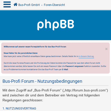
Bus-Profi GmbH
Foren-Übersicht
Willkommen auf unserer neuen Forenplattform für das Bus-Profi Forum
Neue Felder für die persönlichen Daten
Man kann jetzt seine öffentlich einsehbare Daten genau bestimmen. Details findet ihr in
in diesem Beitrag.
Durch die neue Forensoftware und die Portierung der Daten konnten die Passwörter aus dem alten Forum nicht
übernommen werden, bitte lassen Sie sich ein neues Passwort über die
Passwort vergessen
Funktion zusenden. Sollte
es zu Problemen kommen kontaktieren Sie das Bus-Profi Team per
E-Mail
.
Bus-Profi Forum - Nutzungsbedingungen
Mit dem Zugriff auf „Bus-Profi Forum“ („http://forum.bus-profi.com“)
wird zwischen dir und dem Betreiber ein Vertrag mit folgenden
Regelungen geschlossen:
1. NUTZUNGSVERTRAG