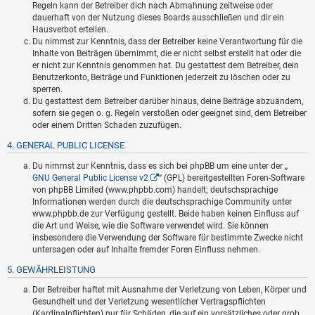
Regeln kann der Betreiber dich nach Abmahnung zeitweise oder
dauerhaft von der Nutzung dieses Boards ausschließen und dir ein
Hausverbot erteilen.
Du nimmst zur Kenntnis, dass der Betreiber keine Verantwortung für die
Inhalte von Beiträgen übernimmt, die er nicht selbst erstellt hat oder die
er nicht zur Kenntnis genommen hat. Du gestattest dem Betreiber, dein
Benutzerkonto, Beiträge und Funktionen jederzeit zu löschen oder zu
sperren.
Du gestattest dem Betreiber darüber hinaus, deine Beiträge abzuändern,
sofern sie gegen o. g. Regeln verstoßen oder geeignet sind, dem Betreiber
oder einem Dritten Schaden zuzufügen.
4. GENERAL PUBLIC LICENSE
Du nimmst zur Kenntnis, dass es sich bei phpBB um eine unter der „
GNU General Public License v2
“ (GPL) bereitgestellten Foren-Software
von phpBB Limited (www.phpbb.com) handelt; deutschsprachige
Informationen werden durch die deutschsprachige Community unter
www.phpbb.de zur Verfügung gestellt. Beide haben keinen Einfluss auf
die Art und Weise, wie die Software verwendet wird. Sie können
insbesondere die Verwendung der Software für bestimmte Zwecke nicht
untersagen oder auf Inhalte fremder Foren Einfluss nehmen.
5. GEWÄHRLEISTUNG
Der Betreiber haftet mit Ausnahme der Verletzung von Leben, Körper und
Gesundheit und der Verletzung wesentlicher Vertragspflichten
(Kardinalpflichten) nur für Schäden, die auf ein vorsätzliches oder grob