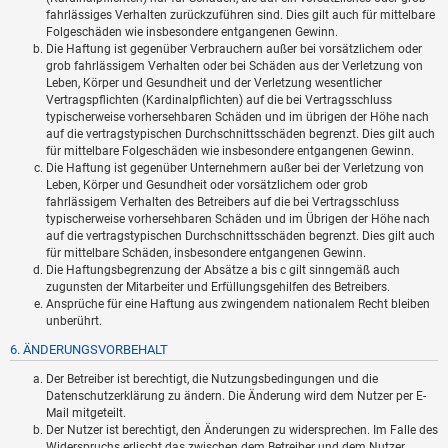
fahrlässiges Verhalten zurückzuführen sind. Dies gilt auch für mittelbare
Folgeschäden wie insbesondere entgangenen Gewinn.
Die Haftung ist gegenüber Verbrauchern außer bei vorsätzlichem oder
grob fahrlässigem Verhalten oder bei Schäden aus der Verletzung von
Leben, Körper und Gesundheit und der Verletzung wesentlicher
Vertragspflichten (Kardinalpflichten) auf die bei Vertragsschluss
typischerweise vorhersehbaren Schäden und im übrigen der Höhe nach
auf die vertragstypischen Durchschnittsschäden begrenzt. Dies gilt auch
für mittelbare Folgeschäden wie insbesondere entgangenen Gewinn.
Die Haftung ist gegenüber Unternehmern außer bei der Verletzung von
Leben, Körper und Gesundheit oder vorsätzlichem oder grob
fahrlässigem Verhalten des Betreibers auf die bei Vertragsschluss
typischerweise vorhersehbaren Schäden und im Übrigen der Höhe nach
auf die vertragstypischen Durchschnittsschäden begrenzt. Dies gilt auch
für mittelbare Schäden, insbesondere entgangenen Gewinn.
Die Haftungsbegrenzung der Absätze a bis c gilt sinngemäß auch
zugunsten der Mitarbeiter und Erfüllungsgehilfen des Betreibers.
Ansprüche für eine Haftung aus zwingendem nationalem Recht bleiben
unberührt.
6. ÄNDERUNGSVORBEHALT
Der Betreiber ist berechtigt, die Nutzungsbedingungen und die
Datenschutzerklärung zu ändern. Die Änderung wird dem Nutzer per E-
Mail mitgeteilt.
Der Nutzer ist berechtigt, den Änderungen zu widersprechen. Im Falle des
Widerspruchs erlischt das zwischen dem Betreiber und dem Nutzer