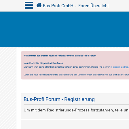
Bus-Profi GmbH
Foren-Übersicht
Willkommen auf unserer neuen Forenplattform für das Bus-Profi Forum
Neue Felder für die persönlichen Daten
Man kann jetzt seine öffentlich einsehbare Daten genau bestimmen. Details findet ihr in
in diesem Beitrag.
Durch die neue Forensoftware und die Portierung der Daten konnten die Passwörter aus dem alten Forum
Bus-Profi Forum - Registrierung
Um mit dem Registrierungs-Prozess fortzufahren, teile un