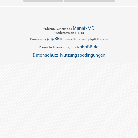
MannixMD
*
CleanSilver style by
*
Style Version 1.1.18
phpBB
Powered by
® Forum Software © phpBB Limited
phpBB.de
Deutsche Übersetzung durch
Datenschutz
Nutzungsbedingungen
|