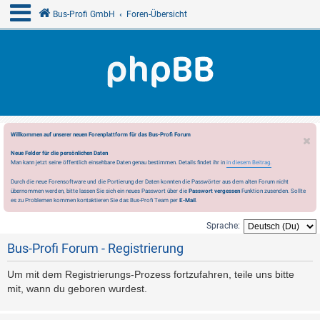
Bus-Profi GmbH
Foren-Übersicht
Willkommen auf unserer neuen Forenplattform für das Bus-Profi Forum
Neue Felder für die persönlichen Daten
Man kann jetzt seine öffentlich einsehbare Daten genau bestimmen. Details findet ihr in
in diesem Beitrag.
Durch die neue Forensoftware und die Portierung der Daten konnten die Passwörter aus dem alten Forum nicht
übernommen werden, bitte lassen Sie sich ein neues Passwort über die
Passwort vergessen
Funktion zusenden. Sollte
es zu Problemen kommen kontaktieren Sie das Bus-Profi Team per
E-Mail
.
Sprache:
Bus-Profi Forum - Registrierung
Um mit dem Registrierungs-Prozess fortzufahren, teile uns bitte
mit, wann du geboren wurdest.