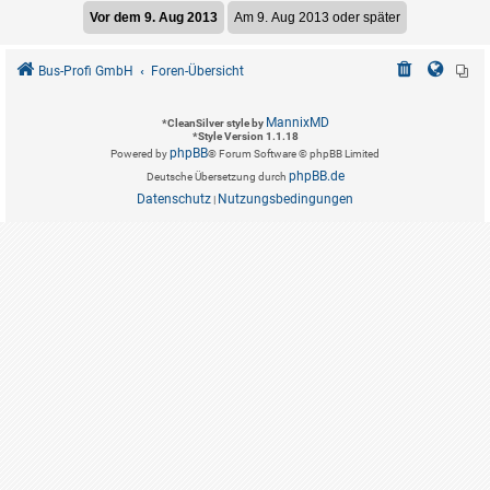
Bus-Profi GmbH
Foren-Übersicht
MannixMD
*
CleanSilver style by
*
Style Version 1.1.18
phpBB
Powered by
® Forum Software © phpBB Limited
phpBB.de
Deutsche Übersetzung durch
Datenschutz
Nutzungsbedingungen
|