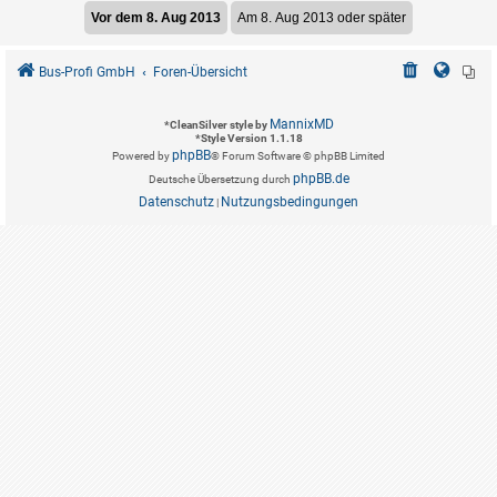
Bus-Profi GmbH
Foren-Übersicht
MannixMD
*
CleanSilver style by
*
Style Version 1.1.18
phpBB
Powered by
® Forum Software © phpBB Limited
phpBB.de
Deutsche Übersetzung durch
Datenschutz
Nutzungsbedingungen
|