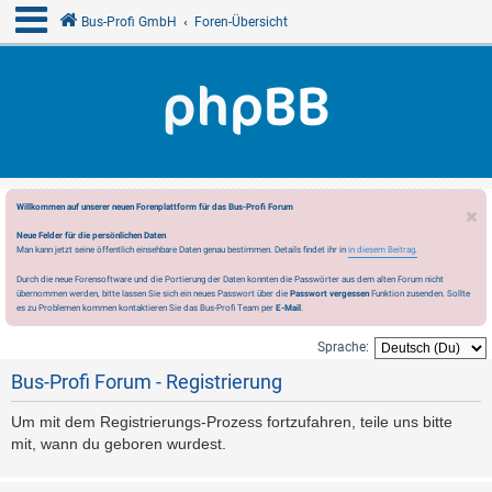
Bus-Profi GmbH
Foren-Übersicht
Willkommen auf unserer neuen Forenplattform für das Bus-Profi Forum
Neue Felder für die persönlichen Daten
Man kann jetzt seine öffentlich einsehbare Daten genau bestimmen. Details findet ihr in
in diesem Beitrag.
Durch die neue Forensoftware und die Portierung der Daten konnten die Passwörter aus dem alten Forum nicht
übernommen werden, bitte lassen Sie sich ein neues Passwort über die
Passwort vergessen
Funktion zusenden. Sollte
es zu Problemen kommen kontaktieren Sie das Bus-Profi Team per
E-Mail
.
Sprache:
Bus-Profi Forum - Registrierung
Um mit dem Registrierungs-Prozess fortzufahren, teile uns bitte
mit, wann du geboren wurdest.