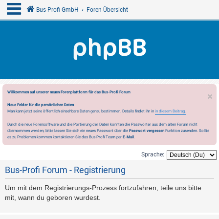
Bus-Profi GmbH
Foren-Übersicht
Willkommen auf unserer neuen Forenplattform für das Bus-Profi Forum
Neue Felder für die persönlichen Daten
Man kann jetzt seine öffentlich einsehbare Daten genau bestimmen. Details findet ihr in
in diesem Beitrag.
Durch die neue Forensoftware und die Portierung der Daten konnten die Passwörter aus dem alten Forum nicht
übernommen werden, bitte lassen Sie sich ein neues Passwort über die
Passwort vergessen
Funktion zusenden. Sollte
es zu Problemen kommen kontaktieren Sie das Bus-Profi Team per
E-Mail
.
Sprache:
Bus-Profi Forum - Registrierung
Um mit dem Registrierungs-Prozess fortzufahren, teile uns bitte
mit, wann du geboren wurdest.