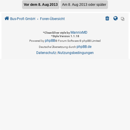
Bus-Profi GmbH
Foren-Übersicht
MannixMD
*
CleanSilver style by
*
Style Version 1.1.18
phpBB
Powered by
® Forum Software © phpBB Limited
phpBB.de
Deutsche Übersetzung durch
Datenschutz
Nutzungsbedingungen
|