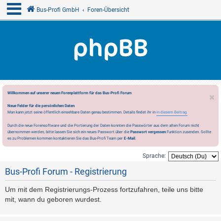
Bus-Profi GmbH
Foren-Übersicht
Willkommen auf unserer neuen Forenplattform für das Bus-Profi Forum
Neue Felder für die persönlichen Daten
Man kann jetzt seine öffentlich einsehbare Daten genau bestimmen. Details findet ihr in
in diesem Beitrag.
Durch die neue Forensoftware und die Portierung der Daten konnten die Passwörter aus dem alten Forum nicht
übernommen werden, bitte lassen Sie sich ein neues Passwort über die
Passwort vergessen
Funktion zusenden. Sollte
es zu Problemen kommen kontaktieren Sie das Bus-Profi Team per
E-Mail
.
Sprache:
Bus-Profi Forum - Registrierung
Um mit dem Registrierungs-Prozess fortzufahren, teile uns bitte
mit, wann du geboren wurdest.