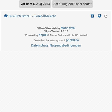
Bus-Profi GmbH
Foren-Übersicht
MannixMD
*
CleanSilver style by
*
Style Version 1.1.18
phpBB
Powered by
® Forum Software © phpBB Limited
phpBB.de
Deutsche Übersetzung durch
Datenschutz
Nutzungsbedingungen
|