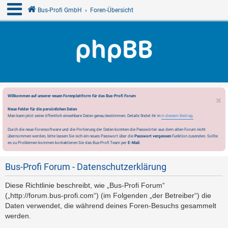
Bus-Profi GmbH
Foren-Übersicht
Willkommen auf unserer neuen Forenplattform für das Bus-Profi Forum
Neue Felder für die persönlichen Daten
Man kann jetzt seine öffentlich einsehbare Daten genau bestimmen. Details findet ihr in
in diesem Beitrag.
Durch die neue Forensoftware und die Portierung der Daten konnten die Passwörter aus dem alten Forum nicht
übernommen werden, bitte lassen Sie sich ein neues Passwort über die
Passwort vergessen
Funktion zusenden. Sollte
es zu Problemen kommen kontaktieren Sie das Bus-Profi Team per
E-Mail
.
Bus-Profi Forum - Datenschutzerklärung
Diese Richtlinie beschreibt, wie „Bus-Profi Forum“
(„http://forum.bus-profi.com“) (im Folgenden „der Betreiber“) die
Daten verwendet, die während deines Foren-Besuchs gesammelt
werden.