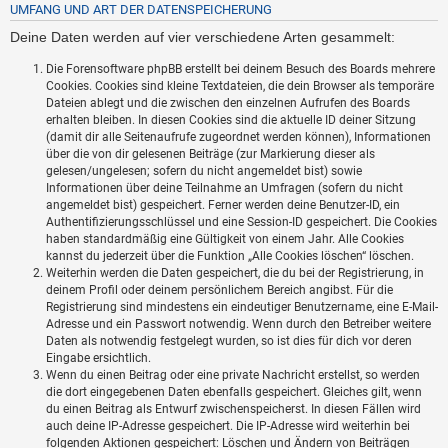
UMFANG UND ART DER DATENSPEICHERUNG
Deine Daten werden auf vier verschiedene Arten gesammelt:
Die Forensoftware phpBB erstellt bei deinem Besuch des Boards mehrere
Cookies. Cookies sind kleine Textdateien, die dein Browser als temporäre
Dateien ablegt und die zwischen den einzelnen Aufrufen des Boards
erhalten bleiben. In diesen Cookies sind die aktuelle ID deiner Sitzung
(damit dir alle Seitenaufrufe zugeordnet werden können), Informationen
über die von dir gelesenen Beiträge (zur Markierung dieser als
gelesen/ungelesen; sofern du nicht angemeldet bist) sowie
Informationen über deine Teilnahme an Umfragen (sofern du nicht
angemeldet bist) gespeichert. Ferner werden deine Benutzer-ID, ein
Authentifizierungsschlüssel und eine Session-ID gespeichert. Die Cookies
haben standardmäßig eine Gültigkeit von einem Jahr. Alle Cookies
kannst du jederzeit über die Funktion „Alle Cookies löschen“ löschen.
Weiterhin werden die Daten gespeichert, die du bei der Registrierung, in
deinem Profil oder deinem persönlichem Bereich angibst. Für die
Registrierung sind mindestens ein eindeutiger Benutzername, eine E-Mail-
Adresse und ein Passwort notwendig. Wenn durch den Betreiber weitere
Daten als notwendig festgelegt wurden, so ist dies für dich vor deren
Eingabe ersichtlich.
Wenn du einen Beitrag oder eine private Nachricht erstellst, so werden
die dort eingegebenen Daten ebenfalls gespeichert. Gleiches gilt, wenn
du einen Beitrag als Entwurf zwischenspeicherst. In diesen Fällen wird
auch deine IP-Adresse gespeichert. Die IP-Adresse wird weiterhin bei
folgenden Aktionen gespeichert: Löschen und Ändern von Beiträgen