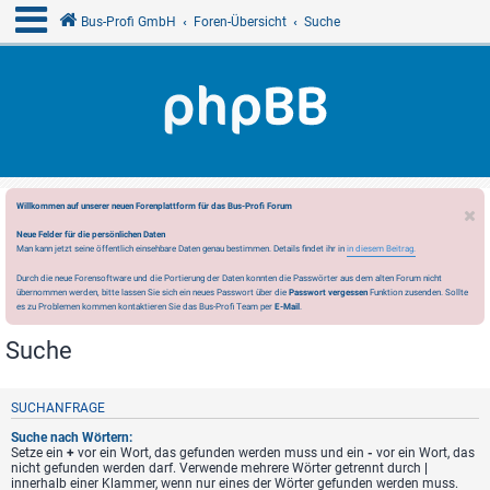
Bus-Profi GmbH
Foren-Übersicht
Suche
Willkommen auf unserer neuen Forenplattform für das Bus-Profi Forum
Neue Felder für die persönlichen Daten
Man kann jetzt seine öffentlich einsehbare Daten genau bestimmen. Details findet ihr in
in diesem Beitrag.
Durch die neue Forensoftware und die Portierung der Daten konnten die Passwörter aus dem alten Forum nicht
übernommen werden, bitte lassen Sie sich ein neues Passwort über die
Passwort vergessen
Funktion zusenden. Sollte
es zu Problemen kommen kontaktieren Sie das Bus-Profi Team per
E-Mail
.
Suche
SUCHANFRAGE
Suche nach Wörtern:
Setze ein
+
vor ein Wort, das gefunden werden muss und ein
-
vor ein Wort, das
nicht gefunden werden darf. Verwende mehrere Wörter getrennt durch
|
innerhalb einer Klammer, wenn nur eines der Wörter gefunden werden muss.