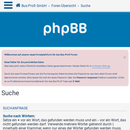
Bus-Profi GmbH
Foren-Übersicht
Suche
Willkommen auf unserer neuen Forenplattform für das Bus-Profi Forum
Neue Felder für die persönlichen Daten
Man kann jetzt seine öffentlich einsehbare Daten genau bestimmen. Details findet ihr in
in diesem Beitrag.
Durch die neue Forensoftware und die Portierung der Daten konnten die Passwörter aus dem alten Forum nicht
übernommen werden, bitte lassen Sie sich ein neues Passwort über die
Passwort vergessen
Funktion zusenden. Sollte
es zu Problemen kommen kontaktieren Sie das Bus-Profi Team per
E-Mail
.
Suche
SUCHANFRAGE
Suche nach Wörtern:
Setze ein
+
vor ein Wort, das gefunden werden muss und ein
-
vor ein Wort, das
nicht gefunden werden darf. Verwende mehrere Wörter getrennt durch
|
innerhalb einer Klammer, wenn nur eines der Wörter gefunden werden muss.