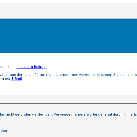
det ihr in
in diesem Beitrag.
wörter aus dem alten Forum nicht übernommen werden, bitte lassen Sie sich ein 
eam per
E-Mail
.
 das nicht gefunden werden darf. Verwende mehrere Wörter getrennt durch
|
innerha
.
nden