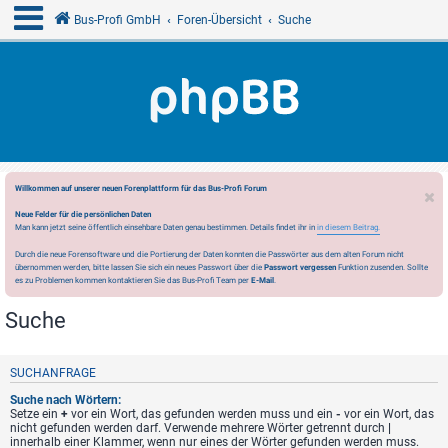
Bus-Profi GmbH
Foren-Übersicht
Suche
Willkommen auf unserer neuen Forenplattform für das Bus-Profi Forum
Neue Felder für die persönlichen Daten
Man kann jetzt seine öffentlich einsehbare Daten genau bestimmen. Details findet ihr in
in diesem Beitrag.
Durch die neue Forensoftware und die Portierung der Daten konnten die Passwörter aus dem alten Forum nicht
übernommen werden, bitte lassen Sie sich ein neues Passwort über die
Passwort vergessen
Funktion zusenden. Sollte
es zu Problemen kommen kontaktieren Sie das Bus-Profi Team per
E-Mail
.
Suche
SUCHANFRAGE
Suche nach Wörtern:
Setze ein
+
vor ein Wort, das gefunden werden muss und ein
-
vor ein Wort, das
nicht gefunden werden darf. Verwende mehrere Wörter getrennt durch
|
innerhalb einer Klammer, wenn nur eines der Wörter gefunden werden muss.