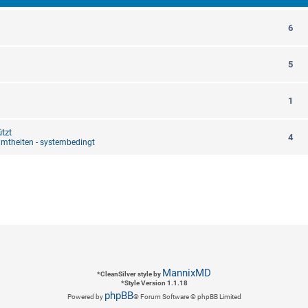
6
5
1
tzt
4
mtheiten - systembedingt
MannixMD
*
CleanSilver style by
*
Style Version 1.1.18
phpBB
Powered by
® Forum Software © phpBB Limited