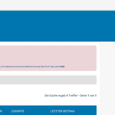
s zu Problemen kommen kontaktieren Sie das Bus-Profi Team per
E-Mail
.
Die Suche ergab 4 Treffer • Seite
1
von
1
EN
ZUGRIFFE
LETZTER BEITRAG