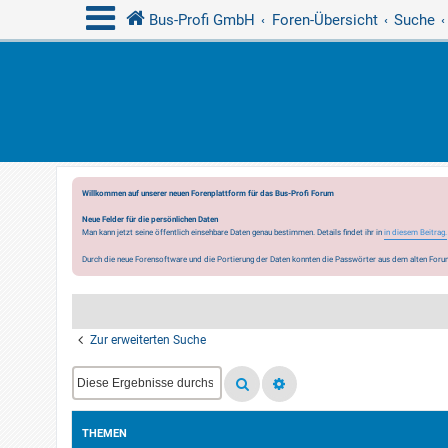
Bus-Profi GmbH
Foren-Übersicht
Suche
Willkommen auf unserer neuen Forenplattform für das Bus-Profi Forum
Neue Felder für die persönlichen Daten
Man kann jetzt seine öffentlich einsehbare Daten genau bestimmen. Details findet ihr in
in diesem Beitrag.
Durch die neue Forensoftware und die Portierung der Daten konnten die Passwörter aus dem alten Forum
Zur erweiterten Suche
THEMEN