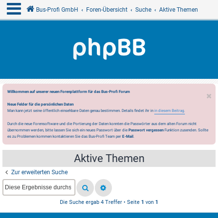
Bus-Profi GmbH
Foren-Übersicht
Suche
Aktive Themen
Willkommen auf unserer neuen Forenplattform für das Bus-Profi Forum
Neue Felder für die persönlichen Daten
Man kann jetzt seine öffentlich einsehbare Daten genau bestimmen. Details findet ihr in
in diesem Beitrag.
Durch die neue Forensoftware und die Portierung der Daten konnten die Passwörter aus dem alten Forum nicht
übernommen werden, bitte lassen Sie sich ein neues Passwort über die
Passwort vergessen
Funktion zusenden. Sollte
es zu Problemen kommen kontaktieren Sie das Bus-Profi Team per
E-Mail
.
Aktive Themen
Zur erweiterten Suche
Die Suche ergab 4 Treffer • Seite
1
von
1