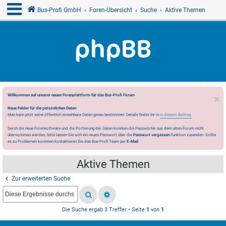
Bus-Profi GmbH
Foren-Übersicht
Suche
Aktive Themen
Willkommen auf unserer neuen Forenplattform für das Bus-Profi Forum
Neue Felder für die persönlichen Daten
Man kann jetzt seine öffentlich einsehbare Daten genau bestimmen. Details findet ihr in
in diesem Beitrag.
Durch die neue Forensoftware und die Portierung der Daten konnten die Passwörter aus dem alten Forum nicht
übernommen werden, bitte lassen Sie sich ein neues Passwort über die
Passwort vergessen
Funktion zusenden. Sollte
es zu Problemen kommen kontaktieren Sie das Bus-Profi Team per
E-Mail
.
Aktive Themen
Zur erweiterten Suche
Die Suche ergab 3 Treffer • Seite
1
von
1