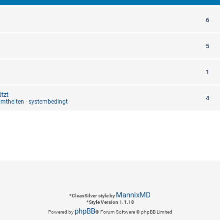
6
5
1
tzt
4
mtheiten - systembedingt
MannixMD
*
CleanSilver style by
*
Style Version 1.1.18
phpBB
Powered by
® Forum Software © phpBB Limited