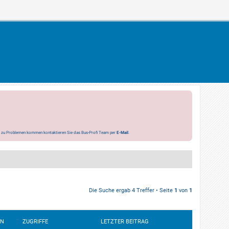
s zu Problemen kommen kontaktieren Sie das Bus-Profi Team per
E-Mail
.
Die Suche ergab 4 Treffer • Seite
1
von
1
EN
ZUGRIFFE
LETZTER BEITRAG