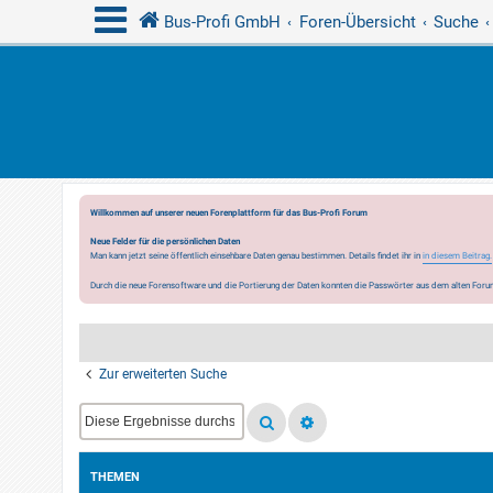
Bus-Profi GmbH
Foren-Übersicht
Suche
Willkommen auf unserer neuen Forenplattform für das Bus-Profi Forum
Neue Felder für die persönlichen Daten
Man kann jetzt seine öffentlich einsehbare Daten genau bestimmen. Details findet ihr in
in diesem Beitrag.
Durch die neue Forensoftware und die Portierung der Daten konnten die Passwörter aus dem alten Forum
Zur erweiterten Suche
THEMEN