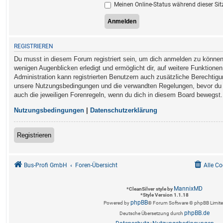
Meinen Online-Status während dieser Sit
REGISTRIEREN
Du musst in diesem Forum registriert sein, um dich anmelden zu können. 
wenigen Augenblicken erledigt und ermöglicht dir, auf weitere Funktionen
Administration kann registrierten Benutzern auch zusätzliche Berechtig
unsere Nutzungsbedingungen und die verwandten Regelungen, bevor du di
auch die jeweiligen Forenregeln, wenn du dich in diesem Board bewegst.
Nutzungsbedingungen
|
Datenschutzerklärung
Registrieren
Bus-Profi GmbH
Foren-Übersicht
Alle C
MannixMD
*
CleanSilver style by
*
Style Version 1.1.18
phpBB
Powered by
® Forum Software © phpBB Limit
phpBB.de
Deutsche Übersetzung durch