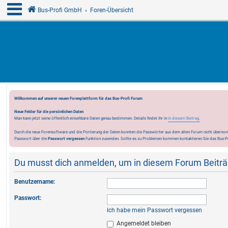
Bus-Profi GmbH
Foren-Übersicht
Willkommen auf unserer neuen Forenplattform für das Bus-Profi Forum
Neue Felder für die persönlichen Daten
Man kann jetzt seine öffentlich einsehbare Daten genau bestimmen. Details findet ihr in
in diesem Beitrag.
Durch die neue Forensoftware und die Portierung der Daten konnten die Passwörter aus dem alten Forum nicht übernomm
Passwort über die
Passwort vergessen
Funktion zusenden. Sollte es zu Problemen kommen kontaktieren Sie das Bus-P
Du musst dich anmelden, um in diesem Forum Beiträg
Benutzername:
Passwort:
Ich habe mein Passwort vergessen
Angemeldet bleiben