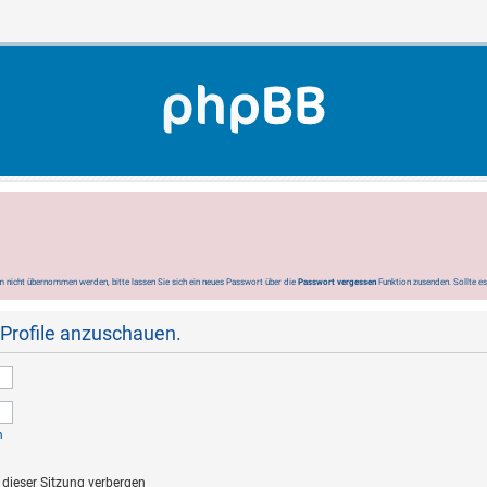
 nicht übernommen werden, bitte lassen Sie sich ein neues Passwort über die
Passwort vergessen
Funktion zusenden. Sollte e
 Profile anzuschauen.
n
dieser Sitzung verbergen