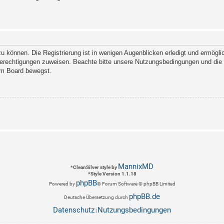
 können. Die Registrierung ist in wenigen Augenblicken erledigt und ermöglich
Berechtigungen zuweisen. Beachte bitte unsere Nutzungsbedingungen und die v
sem Board bewegst.
MannixMD
*
CleanSilver style by
*
Style Version 1.1.18
phpBB
Powered by
® Forum Software © phpBB Limited
phpBB.de
Deutsche Übersetzung durch
Datenschutz
Nutzungsbedingungen
|