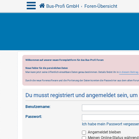
Bus-Profi GmbH
Foren-Übersicht
Willkommen auf unserer neuen Forenplattform für das Bus-Profi Forum
Neue Felder für die persönlichen Daten
Man kann jetzt seine öffentlich einsehbare Daten genau bestimmen. Details findet ihr in
in diesem Beitrag.
Durch die neue Forensoftware und die Portierung der Daten konnten die Passwörter aus dem alten Forum
Du musst registriert und angemeldet sein, um
Benutzername:
Passwort:
Ich habe mein Passwort vergesse
Angemeldet bleiben
Meinen Online-Status während 