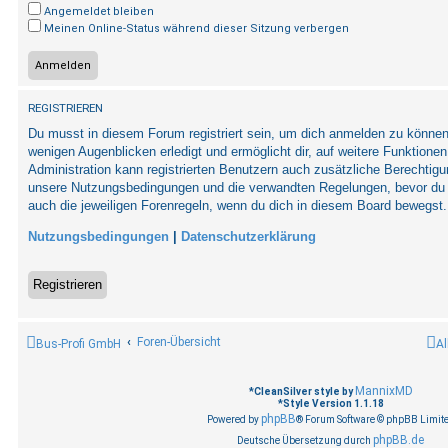
Angemeldet bleiben
Meinen Online-Status während dieser Sitzung verbergen
REGISTRIEREN
Du musst in diesem Forum registriert sein, um dich anmelden zu können. 
wenigen Augenblicken erledigt und ermöglicht dir, auf weitere Funktionen
Administration kann registrierten Benutzern auch zusätzliche Berechtig
unsere Nutzungsbedingungen und die verwandten Regelungen, bevor du di
auch die jeweiligen Forenregeln, wenn du dich in diesem Board bewegst.
Nutzungsbedingungen
|
Datenschutzerklärung
Registrieren
Foren-Übersicht
Bus-Profi GmbH
Al
MannixMD
*
CleanSilver style by
*
Style Version 1.1.18
phpBB
Powered by
® Forum Software © phpBB Limit
phpBB.de
Deutsche Übersetzung durch