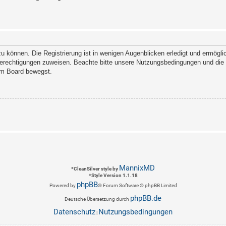
 können. Die Registrierung ist in wenigen Augenblicken erledigt und ermöglich
Berechtigungen zuweisen. Beachte bitte unsere Nutzungsbedingungen und die v
sem Board bewegst.
MannixMD
*
CleanSilver style by
*
Style Version 1.1.18
phpBB
Powered by
® Forum Software © phpBB Limited
phpBB.de
Deutsche Übersetzung durch
Datenschutz
Nutzungsbedingungen
|