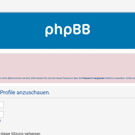
 nicht übernommen werden, bitte lassen Sie sich ein neues Passwort über die
Passwort vergessen
Funktion zusenden. Sollte e
 Profile anzuschauen.
n
dieser Sitzung verbergen