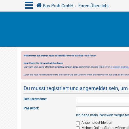
Bus-Profi GmbH
Foren-Übersicht
Willkommen auf unserer neuen Forenplattform für das Bus-Profi Forum
Neue Felder für die persönlichen Daten
Man kann jetzt seine öffentlich einsehbare Daten genau bestimmen. Details findet ihr in
in diesem Beitrag.
Durch die neue Forensoftware und die Portierung der Daten konnten die Passwörter aus dem alten Forum
Du musst registriert und angemeldet sein, um
Benutzername:
Passwort:
Ich habe mein Passwort vergesse
Angemeldet bleiben
Meinen Online-Status während 