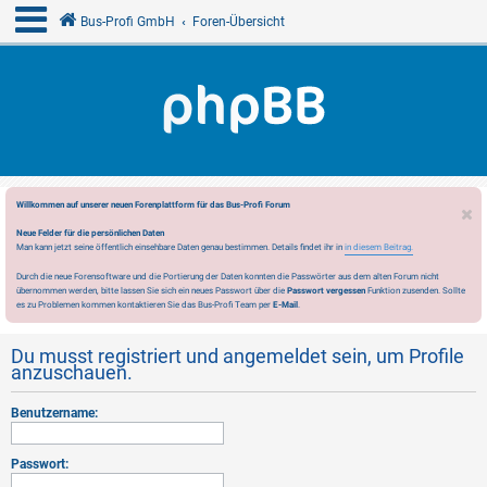
Bus-Profi GmbH
Foren-Übersicht
Willkommen auf unserer neuen Forenplattform für das Bus-Profi Forum
Neue Felder für die persönlichen Daten
Man kann jetzt seine öffentlich einsehbare Daten genau bestimmen. Details findet ihr in
in diesem Beitrag.
Durch die neue Forensoftware und die Portierung der Daten konnten die Passwörter aus dem alten Forum nicht
übernommen werden, bitte lassen Sie sich ein neues Passwort über die
Passwort vergessen
Funktion zusenden. Sollte
es zu Problemen kommen kontaktieren Sie das Bus-Profi Team per
E-Mail
.
Du musst registriert und angemeldet sein, um Profile
anzuschauen.
Benutzername:
Passwort: