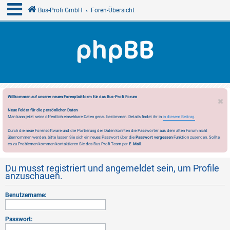
Bus-Profi GmbH
Foren-Übersicht
Willkommen auf unserer neuen Forenplattform für das Bus-Profi Forum
Neue Felder für die persönlichen Daten
Man kann jetzt seine öffentlich einsehbare Daten genau bestimmen. Details findet ihr in
in diesem Beitrag.
Durch die neue Forensoftware und die Portierung der Daten konnten die Passwörter aus dem alten Forum nicht
übernommen werden, bitte lassen Sie sich ein neues Passwort über die
Passwort vergessen
Funktion zusenden. Sollte
es zu Problemen kommen kontaktieren Sie das Bus-Profi Team per
E-Mail
.
Du musst registriert und angemeldet sein, um Profile
anzuschauen.
Benutzername:
Passwort: