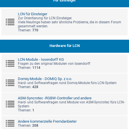
Für Einsteiger
LCN für Einsteiger
Zur Orientierung für LCN Einsteiger.
Viele Neulinge haben sehr ähnliche Probleme, die in diesem Forum
gesammelt werden.
Themen:
770
Hardware für LCN
LCN-Module - Issendorff KG
Fragen zu den original Modulen von Issendorff
Themen:
1114
Domiq-Module - DOMIQ Sp. z o.o.
Hard- und Softwarefragen rund Domiq-Module fürs LCN-System
Themen:
428
ASM-Syncrotec -RGBW-Controller und andere
Hard- und Softwarefragen rund Module von ASM-Syncrotec fürs LCN-
System
Themen:
1
Andere kommerzielle Fremdanbieter
Themen:
208