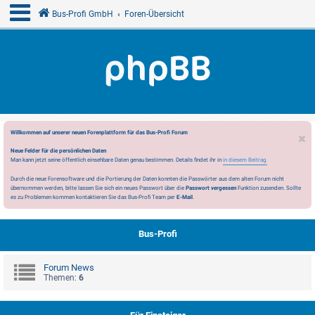
Bus-Profi GmbH
Foren-Übersicht
Willkommen auf unserer neuen Forenplattform für das Bus-Profi Forum
Neue Felder für die persönlichen Daten
Man kann jetzt seine öffentlich einsehbare Daten genau bestimmen. Details findet ihr in
in diesem Beitrag.
Durch die neue Forensoftware und die Portierung der Daten konnten die Passwörter aus dem alten Forum nicht
übernommen werden, bitte lassen Sie sich ein neues Passwort über die
Passwort vergessen
Funktion zusenden. Sollte
es zu Problemen kommen kontaktieren Sie das Bus-Profi Team per
E-Mail
.
Bus-Profi
Forum News
Themen:
6