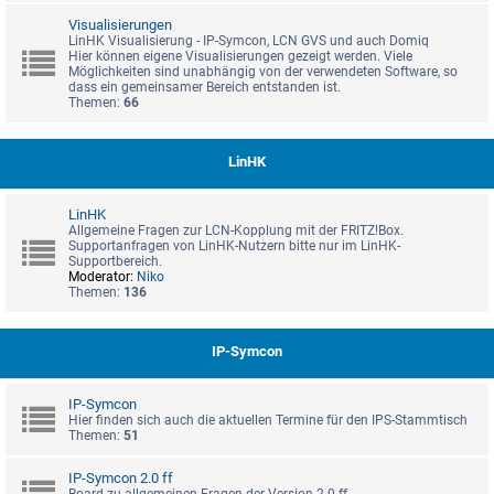
Visualisierungen
LinHK Visualisierung - IP-Symcon, LCN GVS und auch Domiq
Hier können eigene Visualisierungen gezeigt werden. Viele
Möglichkeiten sind unabhängig von der verwendeten Software, so
dass ein gemeinsamer Bereich entstanden ist.
Themen:
66
LinHK
LinHK
Allgemeine Fragen zur LCN-Kopplung mit der FRITZ!Box.
Supportanfragen von LinHK-Nutzern bitte nur im LinHK-
Supportbereich.
Moderator:
Niko
Themen:
136
IP-Symcon
IP-Symcon
Hier finden sich auch die aktuellen Termine für den IPS-Stammtisch
Themen:
51
IP-Symcon 2.0 ff