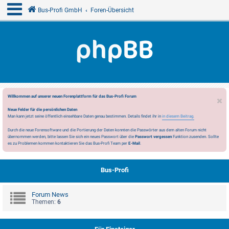
Bus-Profi GmbH
Foren-Übersicht
Willkommen auf unserer neuen Forenplattform für das Bus-Profi Forum
Neue Felder für die persönlichen Daten
Man kann jetzt seine öffentlich einsehbare Daten genau bestimmen. Details findet ihr in
in diesem Beitrag.
Durch die neue Forensoftware und die Portierung der Daten konnten die Passwörter aus dem alten Forum nicht
übernommen werden, bitte lassen Sie sich ein neues Passwort über die
Passwort vergessen
Funktion zusenden. Sollte
es zu Problemen kommen kontaktieren Sie das Bus-Profi Team per
E-Mail
.
Bus-Profi
Forum News
Themen:
6