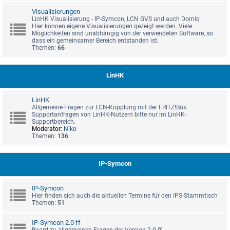
Visualisierungen
LinHK Visualisierung - IP-Symcon, LCN GVS und auch Domiq
Hier können eigene Visualisierungen gezeigt werden. Viele
Möglichkeiten sind unabhängig von der verwendeten Software, so
dass ein gemeinsamer Bereich entstanden ist.
Themen:
66
LinHK
LinHK
Allgemeine Fragen zur LCN-Kopplung mit der FRITZ!Box.
Supportanfragen von LinHK-Nutzern bitte nur im LinHK-
Supportbereich.
Moderator:
Niko
Themen:
136
IP-Symcon
IP-Symcon
Hier finden sich auch die aktuellen Termine für den IPS-Stammtisch
Themen:
51
IP-Symcon 2.0 ff