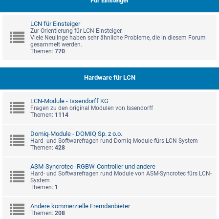
Für Einsteiger
LCN für Einsteiger
Zur Orientierung für LCN Einsteiger.
Viele Neulinge haben sehr ähnliche Probleme, die in diesem Forum
gesammelt werden.
Themen:
770
Hardware für LCN
LCN-Module - Issendorff KG
Fragen zu den original Modulen von Issendorff
Themen:
1114
Domiq-Module - DOMIQ Sp. z o.o.
Hard- und Softwarefragen rund Domiq-Module fürs LCN-System
Themen:
428
ASM-Syncrotec -RGBW-Controller und andere
Hard- und Softwarefragen rund Module von ASM-Syncrotec fürs LCN-
System
Themen:
1
Andere kommerzielle Fremdanbieter
Themen:
208