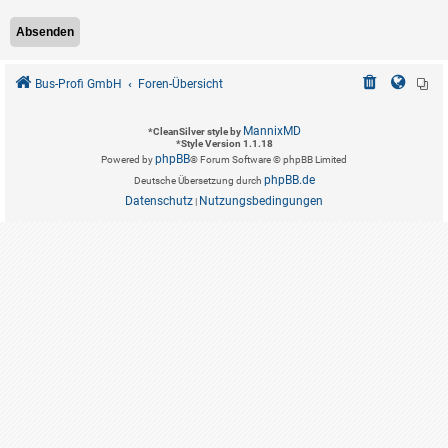
Bus-Profi GmbH
Foren-Übersicht
MannixMD
*
CleanSilver style by
*
Style Version 1.1.18
phpBB
Powered by
® Forum Software © phpBB Limited
phpBB.de
Deutsche Übersetzung durch
Datenschutz
Nutzungsbedingungen
|