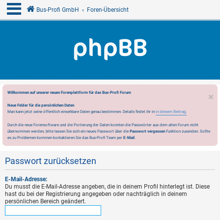
Bus-Profi GmbH
Foren-Übersicht
Willkommen auf unserer neuen Forenplattform für das Bus-Profi Forum
Neue Felder für die persönlichen Daten
Man kann jetzt seine öffentlich einsehbare Daten genau bestimmen. Details findet ihr in
in diesem Beitrag.
Durch die neue Forensoftware und die Portierung der Daten konnten die Passwörter aus dem alten Forum nicht
übernommen werden, bitte lassen Sie sich ein neues Passwort über die
Passwort vergessen
Funktion zusenden. Sollte
es zu Problemen kommen kontaktieren Sie das Bus-Profi Team per
E-Mail
.
Passwort zurücksetzen
E-Mail-Adresse:
Du musst die E-Mail-Adresse angeben, die in deinem Profil hinterlegt ist. Diese
hast du bei der Registrierung angegeben oder nachträglich in deinem
persönlichen Bereich geändert.