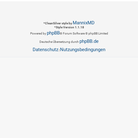
MannixMD
*
CleanSilver style by
*
Style Version 1.1.18
phpBB
Powered by
® Forum Software © phpBB Limited
phpBB.de
Deutsche Übersetzung durch
Datenschutz
Nutzungsbedingungen
|