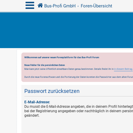
Bus-Profi GmbH
Foren-Übersicht
Willkommen auf unserer neuen Forenplattform für das Bus-Profi Forum
Neue Felder für die persönlichen Daten
Man kann jetzt seine öffentlich einsehbare Daten genau bestimmen. Details findet ihr in
in diesem Beitrag.
Durch die neue Forensoftware und die Portierung der Daten konnten die Passwörter aus dem alten Forum
Passwort zurücksetzen
E-Mail-Adresse:
Du musst die E-Mail-Adresse angeben, die in deinem Profil hinterlegt 
bei der Registrierung angegeben oder nachträglich in deinem persön
geändert.