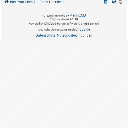
Bus-Profi GmbH
Foren-Übersicht
MannixMD
*
CleanSilver style by
*
Style Version 1.1.18
phpBB
Powered by
® Forum Software © phpBB Limited
phpBB.de
Deutsche Übersetzung durch
Datenschutz
Nutzungsbedingungen
|