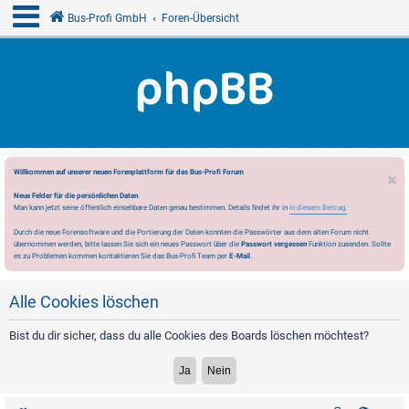
Bus-Profi GmbH
Foren-Übersicht
Willkommen auf unserer neuen Forenplattform für das Bus-Profi Forum
Neue Felder für die persönlichen Daten
Man kann jetzt seine öffentlich einsehbare Daten genau bestimmen. Details findet ihr in
in diesem Beitrag.
Durch die neue Forensoftware und die Portierung der Daten konnten die Passwörter aus dem alten Forum nicht
übernommen werden, bitte lassen Sie sich ein neues Passwort über die
Passwort vergessen
Funktion zusenden. Sollte
es zu Problemen kommen kontaktieren Sie das Bus-Profi Team per
E-Mail
.
Alle Cookies löschen
Bist du dir sicher, dass du alle Cookies des Boards löschen möchtest?