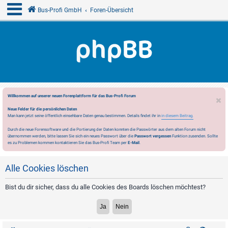
Bus-Profi GmbH
Foren-Übersicht
Willkommen auf unserer neuen Forenplattform für das Bus-Profi Forum
Neue Felder für die persönlichen Daten
Man kann jetzt seine öffentlich einsehbare Daten genau bestimmen. Details findet ihr in
in diesem Beitrag.
Durch die neue Forensoftware und die Portierung der Daten konnten die Passwörter aus dem alten Forum nicht
übernommen werden, bitte lassen Sie sich ein neues Passwort über die
Passwort vergessen
Funktion zusenden. Sollte
es zu Problemen kommen kontaktieren Sie das Bus-Profi Team per
E-Mail
.
Alle Cookies löschen
Bist du dir sicher, dass du alle Cookies des Boards löschen möchtest?