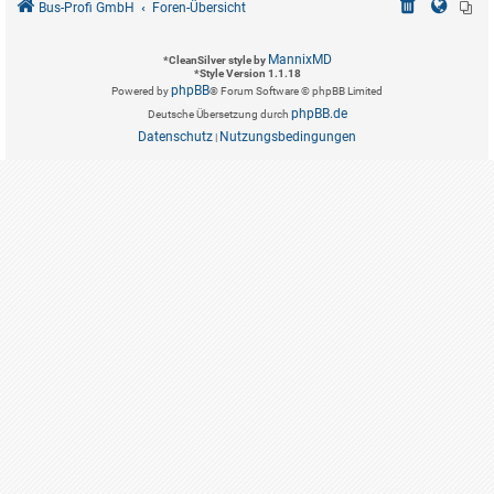
Bus-Profi GmbH
Foren-Übersicht
MannixMD
*
CleanSilver style by
*
Style Version 1.1.18
phpBB
Powered by
® Forum Software © phpBB Limited
phpBB.de
Deutsche Übersetzung durch
Datenschutz
Nutzungsbedingungen
|