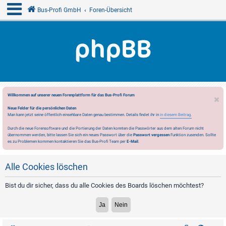
Bus-Profi GmbH
Foren-Übersicht
Willkommen auf unserer neuen Forenplattform für das Bus-Profi Forum
Neue Felder für die persönlichen Daten
Man kann jetzt seine öffentlich einsehbare Daten genau bestimmen. Details findet ihr in
in diesem Beitrag.
Durch die neue Forensoftware und die Portierung der Daten konnten die Passwörter aus dem alten Forum nicht
übernommen werden, bitte lassen Sie sich ein neues Passwort über die
Passwort vergessen
Funktion zusenden. Sollte
es zu Problemen kommen kontaktieren Sie das Bus-Profi Team per
E-Mail
.
Alle Cookies löschen
Bist du dir sicher, dass du alle Cookies des Boards löschen möchtest?