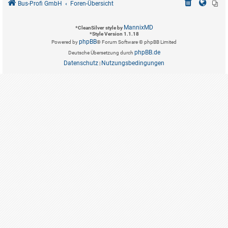
Bus-Profi GmbH
Foren-Übersicht
MannixMD
*
CleanSilver style by
*
Style Version 1.1.18
phpBB
Powered by
® Forum Software © phpBB Limited
phpBB.de
Deutsche Übersetzung durch
Datenschutz
Nutzungsbedingungen
|