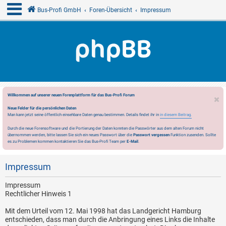
Bus-Profi GmbH
Foren-Übersicht
Impressum
Willkommen auf unserer neuen Forenplattform für das Bus-Profi Forum
Neue Felder für die persönlichen Daten
Man kann jetzt seine öffentlich einsehbare Daten genau bestimmen. Details findet ihr in
in diesem Beitrag.
Durch die neue Forensoftware und die Portierung der Daten konnten die Passwörter aus dem alten Forum nicht
übernommen werden, bitte lassen Sie sich ein neues Passwort über die
Passwort vergessen
Funktion zusenden. Sollte
es zu Problemen kommen kontaktieren Sie das Bus-Profi Team per
E-Mail
.
Impressum
Impressum
Rechtlicher Hinweis 1
Mit dem Urteil vom 12. Mai 1998 hat das Landgericht Hamburg
entschieden, dass man durch die Anbringung eines Links die Inhalte