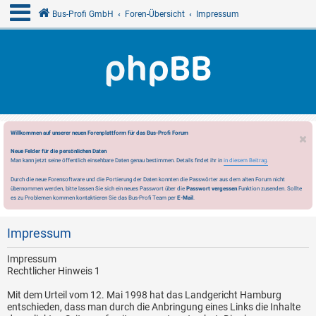
Bus-Profi GmbH
Foren-Übersicht
Impressum
Willkommen auf unserer neuen Forenplattform für das Bus-Profi Forum
Neue Felder für die persönlichen Daten
Man kann jetzt seine öffentlich einsehbare Daten genau bestimmen. Details findet ihr in
in diesem Beitrag.
Durch die neue Forensoftware und die Portierung der Daten konnten die Passwörter aus dem alten Forum nicht
übernommen werden, bitte lassen Sie sich ein neues Passwort über die
Passwort vergessen
Funktion zusenden. Sollte
es zu Problemen kommen kontaktieren Sie das Bus-Profi Team per
E-Mail
.
Impressum
Impressum
Rechtlicher Hinweis 1
Mit dem Urteil vom 12. Mai 1998 hat das Landgericht Hamburg
entschieden, dass man durch die Anbringung eines Links die Inhalte