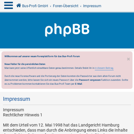
Bus-Profi GmbH
Foren-Übersicht
Impressum
Willkommen auf unserer neuen Forenplattform für das Bus-Profi Forum
Neue Felder für die persönlichen Daten
Man kann jetzt seine öffentlich einsehbare Daten genau bestimmen. Details findet ihr in
in diesem Beitrag.
Durch die neue Forensoftware und die Portierung der Daten konnten die Passwörter aus dem alten Forum nicht
übernommen werden, bitte lassen Sie sich ein neues Passwort über die
Passwort vergessen
Funktion zusenden. Sollte
es zu Problemen kommen kontaktieren Sie das Bus-Profi Team per
E-Mail
.
Impressum
Impressum
Rechtlicher Hinweis 1
Mit dem Urteil vom 12. Mai 1998 hat das Landgericht Hamburg
entschieden, dass man durch die Anbringung eines Links die Inhalte