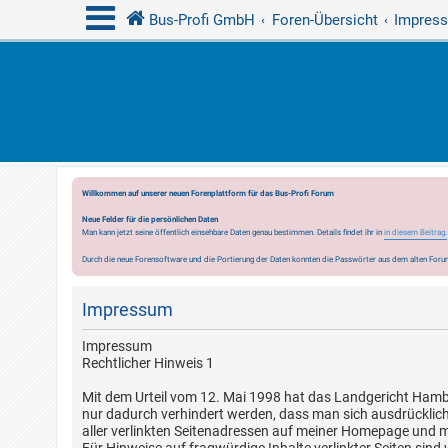
Bus-Profi GmbH
Foren-Übersicht
Impres
Willkommen auf unserer neuen Forenplattform für das Bus-Profi Forum
Neue Felder für die persönlichen Daten
Man kann jetzt seine öffentlich einsehbare Daten genau bestimmen. Details findet ihr in
in diesem Beitrag.
Durch die neue Forensoftware und die Portierung der Daten konnten die Passwörter aus dem alten Forum
Impressum
Impressum
Rechtlicher Hinweis 1
Mit dem Urteil vom 12. Mai 1998 hat das Landgericht Hambur
nur dadurch verhindert werden, dass man sich ausdrücklich v
aller verlinkten Seitenadressen auf meiner Homepage und ma