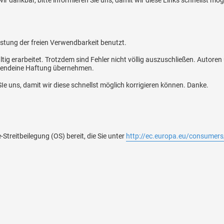
wir dankbar, bitte informieren Sie uns, damit wir diese Links schnellst mö
ung der freien Verwendbarkeit benutzt.
ig erarbeitet. Trotzdem sind Fehler nicht völlig auszuschließen. Autore
rgendeine Haftung übernehmen.
SIe uns, damit wir diese schnellst möglich korrigieren können. Danke.
Streitbeilegung (OS) bereit, die Sie unter
http://ec.europa.eu/consumers