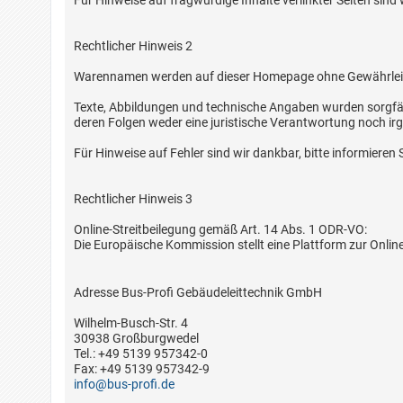
Für Hinweise auf fragwürdige Inhalte verlinkter Seiten sind 
Rechtlicher Hinweis 2
Warennamen werden auf dieser Homepage ohne Gewährleist
Texte, Abbildungen und technische Angaben wurden sorgfält
deren Folgen weder eine juristische Verantwortung noch i
Für Hinweise auf Fehler sind wir dankbar, bitte informieren 
Rechtlicher Hinweis 3
Online-Streitbeilegung gemäß Art. 14 Abs. 1 ODR-VO:
Die Europäische Kommission stellt eine Plattform zur Online-
Adresse Bus-Profi Gebäudeleittechnik GmbH
Wilhelm-Busch-Str. 4
30938 Großburgwedel
Tel.: +49 5139 957342-0
Fax: +49 5139 957342-9
info@bus-profi.de