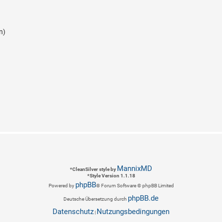
n)
MannixMD
*
CleanSilver style by
*
Style Version 1.1.18
phpBB
Powered by
® Forum Software © phpBB Limited
phpBB.de
Deutsche Übersetzung durch
Datenschutz
Nutzungsbedingungen
|