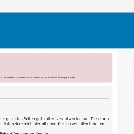
s zu Problemen kommen kontaktieren Sie das Bus-Profi Team per
E-Mail
.
r gelinkten Seiten ggf. mit zu verantworten hat. Dies kann
h distanziere mich hiermit ausdrücklich von allen Inhalten