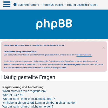
Bus-Profi GmbH
Foren-Übersicht
Häufig gestellte Fragen
Willkommen auf unserer neuen Forenplattform für das Bus-Profi Forum
Neue Felder für die persönlichen Daten
Man kann jetzt seine öffentlich einsehbare Daten genau bestimmen. Details findet ihr in
in diesem Beitrag.
Durch die neue Forensoftware und die Portierung der Daten konnten die Passwörter aus dem alten Forum nicht
übernommen werden, bitte lassen Sie sich ein neues Passwort über die
Passwort vergessen
Funktion zusenden. Sollte
es zu Problemen kommen kontaktieren Sie das Bus-Profi Team per
E-Mail
.
Häufig gestellte Fragen
Registrierung und Anmeldung
Wozu muss ich mich registrieren?
Was ist COPPA?
Warum kann ich mich nicht registrieren?
Ich habe mich registriert, kann mich aber nicht anmelden!
Warum kann ich mich nicht anmelden?